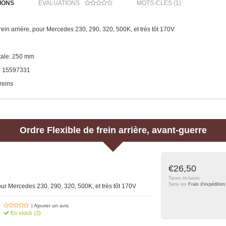
IONS
ÉVALUATIONS
MOTS-CLÉS (1)
frein arrière, pour Mercedes 230, 290, 320, 500K, et très tôt 170V
5
tale: 250 mm
.: 15597331
reins
Ordre
Flexible de frein arrière, avant-guerre
€26,50
Taxes incluses
Sans les
Frais d'expédition
pour Mercedes 230, 290, 320, 500K, et très tôt 170V
| Ajouter un avis
En stock (2)