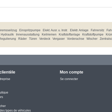
Bremsseilzug
Einspritzpumpe
Elekt. Ausr. u. Instr.
Elektr. Anlage
Fahrersitz
Fahr
Hydraulik
Innenausstattung
Keilriemen
Kraftstoffanlage
Kraftstoffpumpe
Krü
Regulierung
Räder
Türen
Verdeck
Vergaser
Vorderachse
Wischer
Zentrals
clientèle
Mon compte
treprise
Se connecter
utique
urs
cher
des types de véhicules