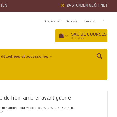
STEN
24 STUNDEN GEÖFFNET
Français
€
Se connecter
|
S'inscrire
SAC DE COURSES
0
Produits
 détachées et accessoires
le de frein arrière, avant-guerre
e frein arrière pour Mercedes 230, 290, 320, 500K, et
0V