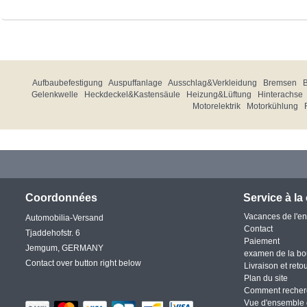
Aufbaubefestigung
Auspuffanlage
Ausschlag&Verkleidung
Bremsen
Gelenkwelle
Heckdeckel&Kastensäule
Heizung&Lüftung
Hinterachse
Motorelektrik
Motorkühlung
Coordonnées
Service à la 
Vacances de l'en
Automobilia-Versand
Contact
Tjaddehofstr. 6
Paiement
Jemgum, GERMANY
examen de la bo
Contact over button right below
Livraison et reto
Plan du site
Comment recher
Vue d'ensemble 