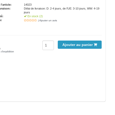
'article:
14023
vraison:
Délai de livraison: D: 2-4 jours, de l'UE: 3-10 jours, WW: 4-19
jours
té:
En stock (2)
s:
| Ajouter un avis
Ajouter au panier
s
s d'expédition