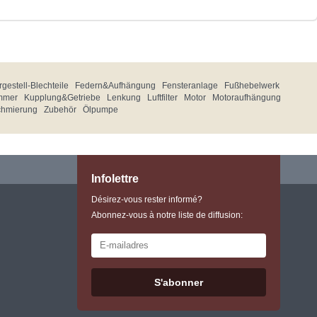
gestell-Blechteile
Federn&Aufhängung
Fensteranlage
Fußhebelwerk
mmer
Kupplung&Getriebe
Lenkung
Luftfilter
Motor
Motoraufhängung
chmierung
Zubehör
Ölpumpe
Infolettre
Désirez-vous rester informé?
Abonnez-vous à notre liste de diffusion:
S'abonner