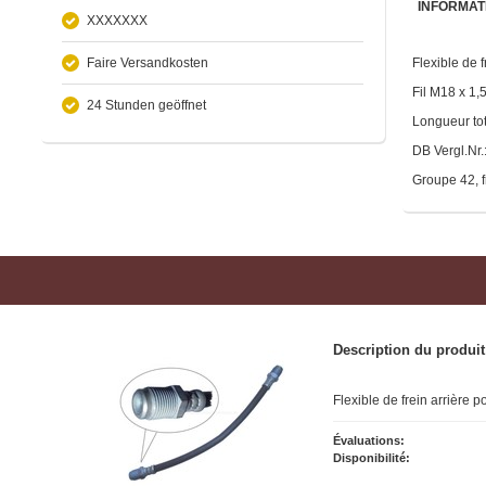
INFORMAT
XXXXXXX
Faire Versandkosten
Flexible de 
Fil M18 x 1,
24 Stunden geöffnet
Longueur to
DB Vergl.Nr
Groupe 42, f
Description du produit
Flexible de frein arrière 
Évaluations:
Disponibilité: