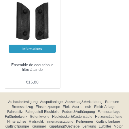
Informations
Ensemble de caoutchouc
filtre à air de
€15,80
Aufbaubefestigung
Auspuffanlage
Ausschlag&Verkleidung
Bremsen
Bremsseilzug
Einspritzpumpe
Elekt. Ausr. u. Instr.
Elektr. Anlage
Fahrersitz
Fahrgestell-Blechteile
Federn&Aufhängung
Fensteranlage
Fußhebelwerk
Gelenkwelle
Heckdeckel&Kastensäule
Heizung&Lüftung
Hinterachse
Hydraulik
Innenausstattung
Keilriemen
Kraftstoffanlage
Kraftstoffpumpe
Krümmer
Kupplung&Getriebe
Lenkung
Luftfilter
Motor