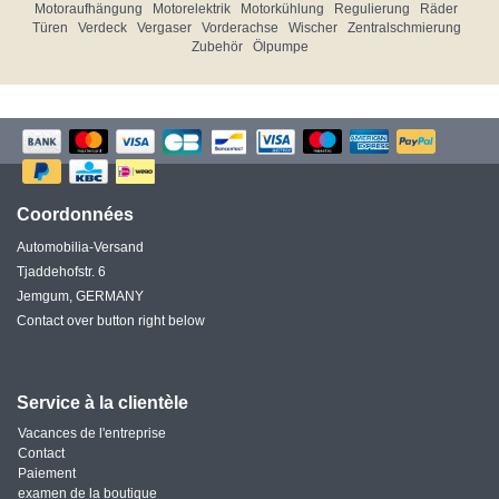
Motoraufhängung
Motorelektrik
Motorkühlung
Regulierung
Räder
Türen
Verdeck
Vergaser
Vorderachse
Wischer
Zentralschmierung
Zubehör
Ölpumpe
Coordonnées
Automobilia-Versand
Tjaddehofstr. 6
Jemgum, GERMANY
Contact over button right below
Service à la clientèle
Vacances de l'entreprise
Contact
Paiement
examen de la boutique