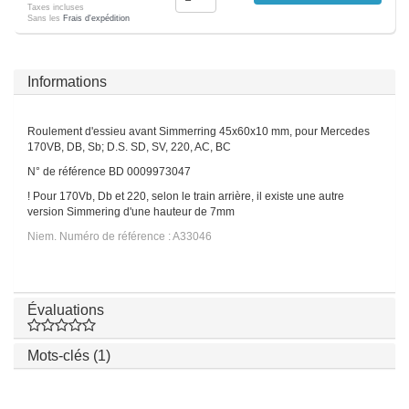
Taxes incluses
Sans les
Frais d'expédition
Informations
Roulement d'essieu avant Simmerring 45x60x10 mm, pour Mercedes
170VB, DB, Sb; D.S. SD, SV, 220, AC, BC
N° de référence BD 0009973047
! Pour 170Vb, Db et 220, selon le train arrière, il existe une autre
version Simmering d'une hauteur de 7mm
Niem. Numéro de référence : A33046
Évaluations
Mots-clés (1)