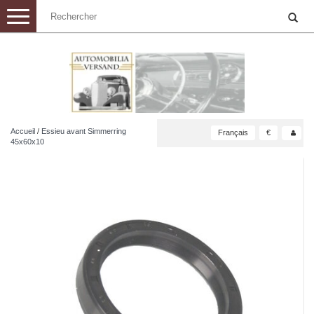
Toggle
navigation
Accueil
/
Essieu avant Simmerring
Français
€
45x60x10