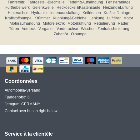
Fahrersitz
Fahrgestell-Blechteile
Federn&Aufhängung
Fensteranlage
Fußhebelwerk
Gelenkwelle
Heckdeckel&Kastensäule
Heizung&Lüftung
Hinterachse
Hydraulik
Innenausstattung
Keilriemen
Kraftstoffanlage
Kraftstoffpumpe
Krümmer
Kupplung&Getriebe
Lenkung
Luftfilter
Motor
Motoraufhängung
Motorelektrik
Motorkühlung
Regulierung
Räder
Türen
Verdeck
Vergaser
Vorderachse
Wischer
Zentralschmierung
Zubehör
Ölpumpe
Coordonnées
Automobilia-Versand
Tjaddehofstr. 6
Jemgum, GERMANY
Contact over button right below
Service à la clientèle