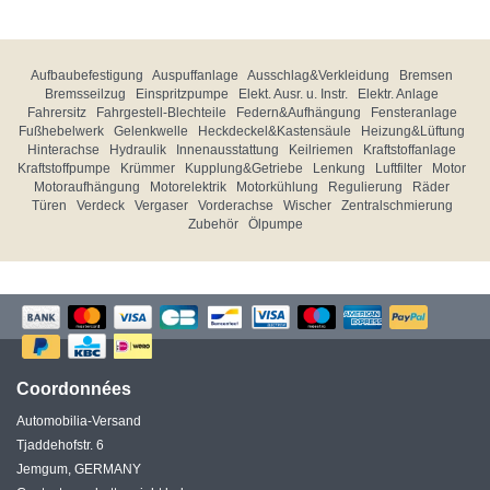
Aufbaubefestigung
Auspuffanlage
Ausschlag&Verkleidung
Bremsen
Bremsseilzug
Einspritzpumpe
Elekt. Ausr. u. Instr.
Elektr. Anlage
Fahrersitz
Fahrgestell-Blechteile
Federn&Aufhängung
Fensteranlage
Fußhebelwerk
Gelenkwelle
Heckdeckel&Kastensäule
Heizung&Lüftung
Hinterachse
Hydraulik
Innenausstattung
Keilriemen
Kraftstoffanlage
Kraftstoffpumpe
Krümmer
Kupplung&Getriebe
Lenkung
Luftfilter
Motor
Motoraufhängung
Motorelektrik
Motorkühlung
Regulierung
Räder
Türen
Verdeck
Vergaser
Vorderachse
Wischer
Zentralschmierung
Zubehör
Ölpumpe
Coordonnées
Automobilia-Versand
Tjaddehofstr. 6
Jemgum, GERMANY