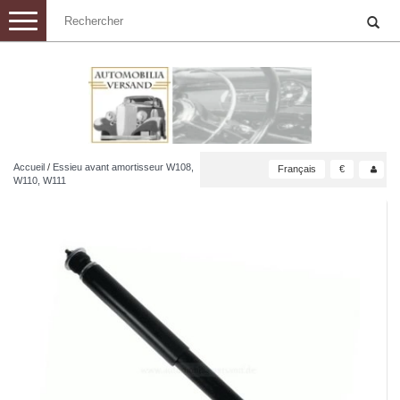
Toggle
navigation
Accueil
/
Essieu avant amortisseur W108,
Français
€
W110, W111