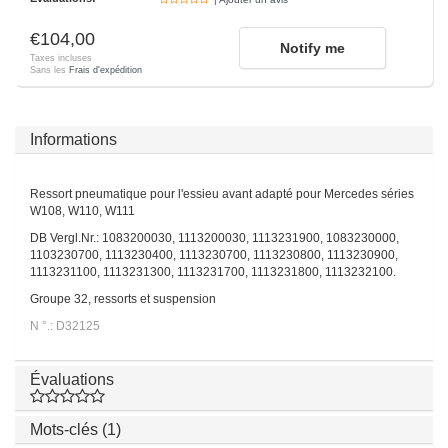
€104,00
Notify me
Taxes incluses
Sans les
Frais d'expédition
Informations
Ressort pneumatique pour l'essieu avant adapté pour Mercedes séries
W108, W110, W111
DB Vergl.Nr.: 1083200030, 1113200030, 1113231900, 1083230000,
1103230700, 1113230400, 1113230700, 1113230800, 1113230900,
1113231100, 1113231300, 1113231700, 1113231800, 1113232100.
Groupe 32, ressorts et suspension
N °.: D32125
Évaluations
Mots-clés (1)