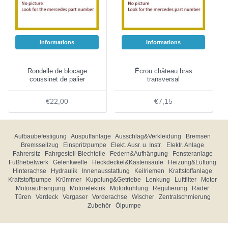
Informations
Informations
Rondelle de blocage
Écrou château bras
coussinet de palier
transversal
€22,00
€7,15
Aufbaubefestigung
Auspuffanlage
Ausschlag&Verkleidung
Bremsen
Bremsseilzug
Einspritzpumpe
Elekt. Ausr. u. Instr.
Elektr. Anlage
Fahrersitz
Fahrgestell-Blechteile
Federn&Aufhängung
Fensteranlage
Fußhebelwerk
Gelenkwelle
Heckdeckel&Kastensäule
Heizung&Lüftung
Hinterachse
Hydraulik
Innenausstattung
Keilriemen
Kraftstoffanlage
Kraftstoffpumpe
Krümmer
Kupplung&Getriebe
Lenkung
Luftfilter
Motor
Motoraufhängung
Motorelektrik
Motorkühlung
Regulierung
Räder
Türen
Verdeck
Vergaser
Vorderachse
Wischer
Zentralschmierung
Zubehör
Ölpumpe