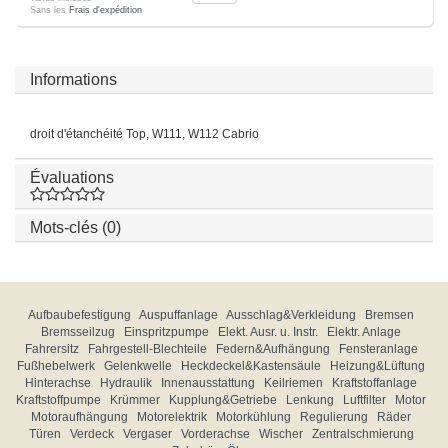
Sans les
Frais d'expédition
Informations
droit d'étanchéité Top, W111, W112 Cabrio
Évaluations
Mots-clés (0)
Aufbaubefestigung
Auspuffanlage
Ausschlag&Verkleidung
Bremsen
Bremsseilzug
Einspritzpumpe
Elekt. Ausr. u. Instr.
Elektr. Anlage
Fahrersitz
Fahrgestell-Blechteile
Federn&Aufhängung
Fensteranlage
Fußhebelwerk
Gelenkwelle
Heckdeckel&Kastensäule
Heizung&Lüftung
Hinterachse
Hydraulik
Innenausstattung
Keilriemen
Kraftstoffanlage
Kraftstoffpumpe
Krümmer
Kupplung&Getriebe
Lenkung
Luftfilter
Motor
Motoraufhängung
Motorelektrik
Motorkühlung
Regulierung
Räder
Türen
Verdeck
Vergaser
Vorderachse
Wischer
Zentralschmierung