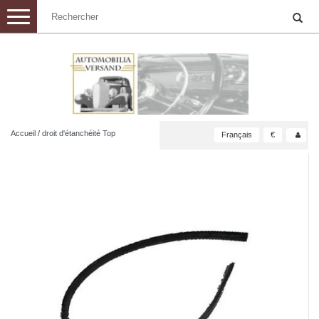
Toggle
navigation
Accueil
/
droit d'étanchéité Top
Français
€