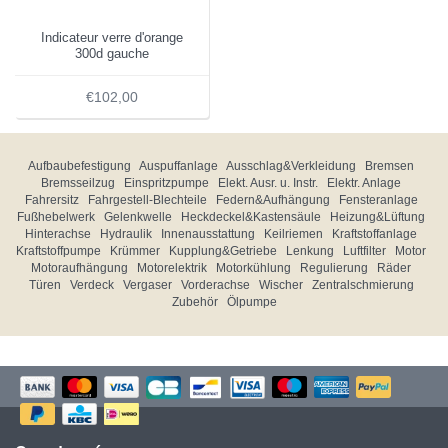
Indicateur verre d'orange
300d gauche
€102,00
Aufbaubefestigung
Auspuffanlage
Ausschlag&Verkleidung
Bremsen
Bremsseilzug
Einspritzpumpe
Elekt. Ausr. u. Instr.
Elektr. Anlage
Fahrersitz
Fahrgestell-Blechteile
Federn&Aufhängung
Fensteranlage
Fußhebelwerk
Gelenkwelle
Heckdeckel&Kastensäule
Heizung&Lüftung
Hinterachse
Hydraulik
Innenausstattung
Keilriemen
Kraftstoffanlage
Kraftstoffpumpe
Krümmer
Kupplung&Getriebe
Lenkung
Luftfilter
Motor
Motoraufhängung
Motorelektrik
Motorkühlung
Regulierung
Räder
Türen
Verdeck
Vergaser
Vorderachse
Wischer
Zentralschmierung
Zubehör
Ölpumpe