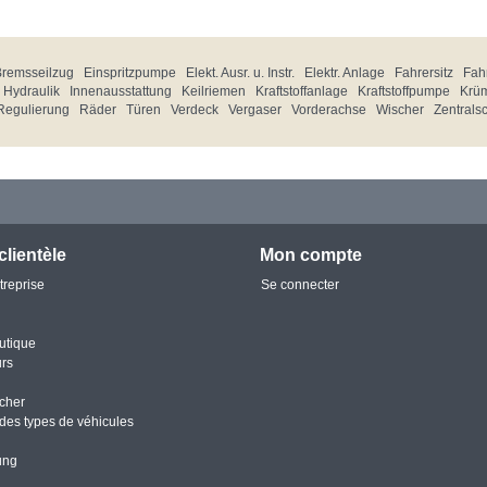
Bremsseilzug
Einspritzpumpe
Elekt. Ausr. u. Instr.
Elektr. Anlage
Fahrersitz
Fahr
Hydraulik
Innenausstattung
Keilriemen
Kraftstoffanlage
Kraftstoffpumpe
Krü
Regulierung
Räder
Türen
Verdeck
Vergaser
Vorderachse
Wischer
Zentrals
clientèle
Mon compte
treprise
Se connecter
utique
urs
cher
des types de véhicules
ung