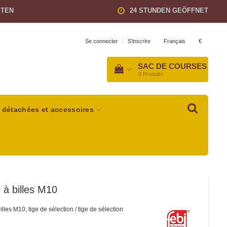
STEN
24 STUNDEN GEÖFFNET
Français
€
Se connecter
|
S'inscrire
SAC DE COURSES
0
Produits
 détachées et accessoires
e à billes M10
illes M10, tige de sélection / tige de sélection