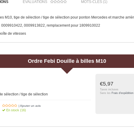
IONS
ÉVALUATIONS
MOTS-CLÉS (1)
lles M10, tige de sélection / tige de sélection pour ponton Mercedes et marche a
.: 0009910422, 0009913822, remplacement pour 1809910022
oîte de vitesses
Ordre
Febi
Douille à billes M10
€5,97
Taxes incluses
Sans les
Frais d'expédition
de sélection / tige de sélection
| Ajouter un avis
En stock (16)