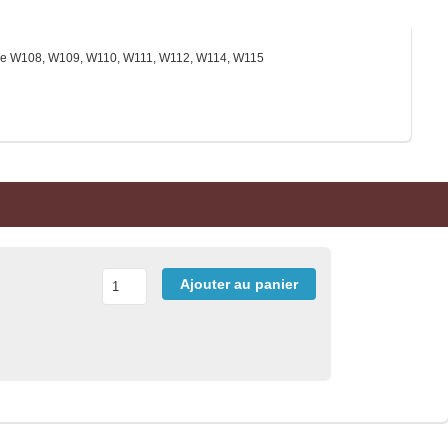
rrière W108, W109, W110, W111, W112, W114, W115
Ajouter au panier