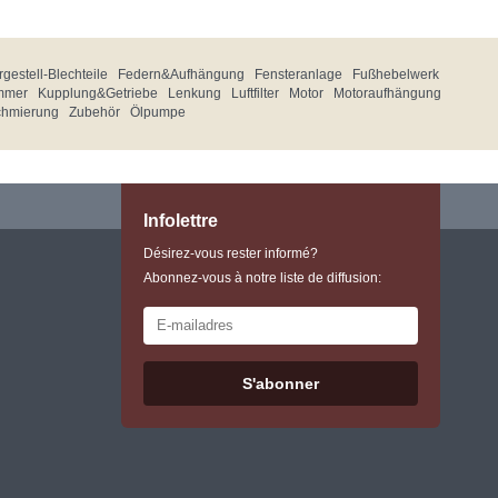
gestell-Blechteile
Federn&Aufhängung
Fensteranlage
Fußhebelwerk
mmer
Kupplung&Getriebe
Lenkung
Luftfilter
Motor
Motoraufhängung
chmierung
Zubehör
Ölpumpe
Infolettre
Désirez-vous rester informé?
Abonnez-vous à notre liste de diffusion:
S'abonner