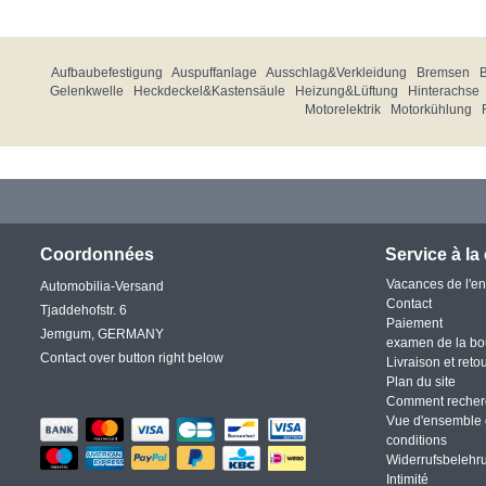
Aufbaubefestigung
Auspuffanlage
Ausschlag&Verkleidung
Bremsen
Gelenkwelle
Heckdeckel&Kastensäule
Heizung&Lüftung
Hinterachse
Motorelektrik
Motorkühlung
Coordonnées
Service à la 
Vacances de l'en
Automobilia-Versand
Contact
Tjaddehofstr. 6
Paiement
Jemgum, GERMANY
examen de la bo
Contact over button right below
Livraison et reto
Plan du site
Comment recher
Vue d'ensemble 
conditions
Widerrufsbelehr
Intimité