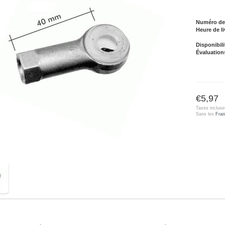
Numéro de l
Heure de li
Disponibili
Évaluation
€5,97
Taxes incluse
Sans les
Frai