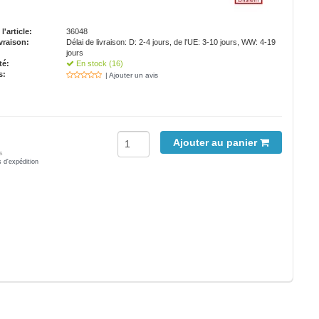
'article:
36048
vraison:
Délai de livraison: D: 2-4 jours, de l'UE: 3-10 jours, WW: 4-19
jours
té:
En stock (16)
s:
| Ajouter un avis
Ajouter au panier
s
s d'expédition