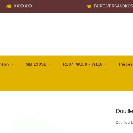
XXXXXXX
FAIRE VERSANDKO
nton
MB 190SL
R107, W108 - W116
Pièces
Douill
Douille à b