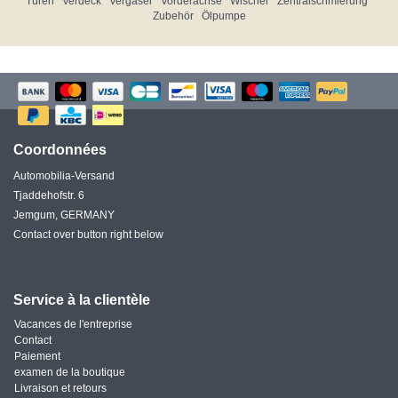
Türen
Verdeck
Vergaser
Vorderachse
Wischer
Zentralschmierung
Zubehör
Ölpumpe
Coordonnées
Automobilia-Versand
Tjaddehofstr. 6
Jemgum, GERMANY
Contact over button right below
Service à la clientèle
Vacances de l'entreprise
Contact
Paiement
examen de la boutique
Livraison et retours