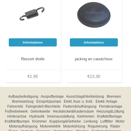
Informations
Informations
Ressort étoile
jacking en caoutchouc
€1,95
€13,30
Aufbaubefestigung
Auspuffanlage
Ausschlag&Verkleidung
Bremsen
Bremsseilzug
Einspritzpumpe
Elekt. Ausr. u. Instr.
Elektr. Anlage
Fahrersitz
Fahrgestell-Blechteile
Federn&Aufhängung
Fensteranlage
Fußhebelwerk
Gelenkwelle
Heckdeckel&Kastensäule
Heizung&Lüftung
Hinterachse
Hydraulik
Innenausstattung
Keilriemen
Kraftstoffanlage
Kraftstoffpumpe
Krümmer
Kupplung&Getriebe
Lenkung
Luftfilter
Motor
Motoraufhängung
Motorelektrik
Motorkühlung
Regulierung
Räder