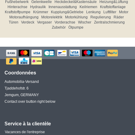
Fußhebelwerk
Gelenkwelle
Heckdeckel&Kastensäule
Heizung&Lüftung
Hinterachse
Hydraulik
Innenausstattung
Keilriemen
Kraftstoffanlage
Kraftstoffpumpe
Krümmer
Kupplung&Getriebe
Lenkung
Luftfilter
Motor
Motoraufhängung
Motorelektrik
Motorkühlung
Regulierung
Räder
Türen
Verdeck
Vergaser
Vorderachse
Wischer
Zentralschmierung
Zubehör
Ölpumpe
Coordonnées
Automobilia-Versand
Tjaddehofstr. 6
Jemgum, GERMANY
Contact over button right below
Service à la clientèle
Vacances de l'entreprise