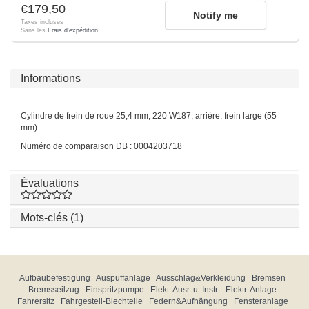
€179,50
Notify me
Taxes incluses
Sans les
Frais d'expédition
Informations
Cylindre de frein de roue 25,4 mm, 220 W187, arrière, frein large (55
mm)
Numéro de comparaison DB : 0004203718
Évaluations
Mots-clés (1)
Aufbaubefestigung
Auspuffanlage
Ausschlag&Verkleidung
Bremsen
Bremsseilzug
Einspritzpumpe
Elekt. Ausr. u. Instr.
Elektr. Anlage
Fahrersitz
Fahrgestell-Blechteile
Federn&Aufhängung
Fensteranlage