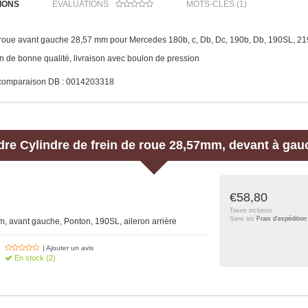
IONS
ÉVALUATIONS
MOTS-CLÉS (1)
 roue avant gauche 28,57 mm pour Mercedes 180b, c, Db, Dc, 190b, Db, 190SL, 21
 de bonne qualité, livraison avec boulon de pression
comparaison DB : 0014203318
dre
Cylindre de frein de roue 28,57mm, devant à gau
€58,80
Taxes incluses
Sans les
Frais d'expédition
, avant gauche, Ponton, 190SL, aileron arrière
| Ajouter un avis
En stock (2)