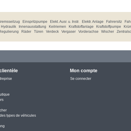
Bremsseilzug
Einspritzpumpe
Elekt. Ausr. u. Instr.
Elektr. Anlage
Fahrersitz
Fahr
Hydraulik
Innenausstattung
Keilriemen
Kraftstoffanlage
Kraftstoffpumpe
Krü
Regulierung
Räder
Türen
Verdeck
Vergaser
Vorderachse
Wischer
Zentrals
clientèle
Mon compte
treprise
Se connecter
utique
urs
cher
des types de véhicules
ung