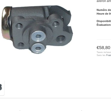
aileron arr
Numéro de l
Heure de li
Disponibili
Évaluation
€58,80
Taxes incluse
Sans les
Frai