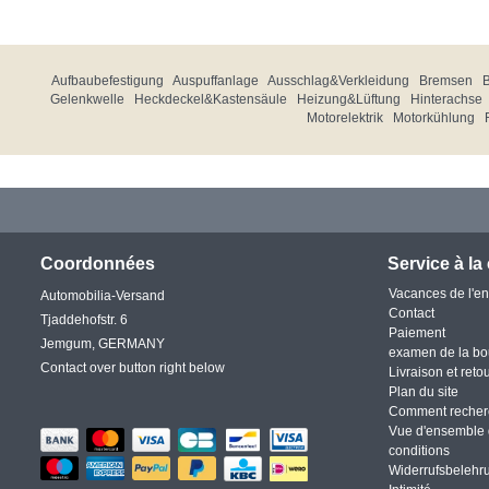
Aufbaubefestigung
Auspuffanlage
Ausschlag&Verkleidung
Bremsen
Gelenkwelle
Heckdeckel&Kastensäule
Heizung&Lüftung
Hinterachse
Motorelektrik
Motorkühlung
Coordonnées
Service à la 
Vacances de l'en
Automobilia-Versand
Contact
Tjaddehofstr. 6
Paiement
Jemgum, GERMANY
examen de la bo
Contact over button right below
Livraison et reto
Plan du site
Comment recher
Vue d'ensemble 
conditions
Widerrufsbelehr