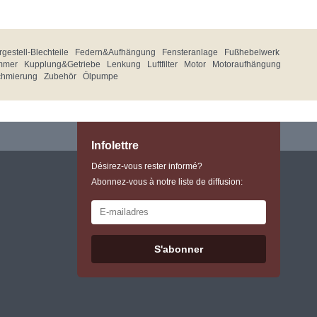
gestell-Blechteile
Federn&Aufhängung
Fensteranlage
Fußhebelwerk
mmer
Kupplung&Getriebe
Lenkung
Luftfilter
Motor
Motoraufhängung
chmierung
Zubehör
Ölpumpe
Infolettre
Désirez-vous rester informé?
Abonnez-vous à notre liste de diffusion:
S'abonner