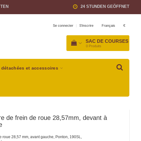
STEN
24 STUNDEN GEÖFFNET
Français
€
Se connecter
|
S'inscrire
SAC DE COURSES
0
Produits
 détachées et accessoires
re de frein de roue 28,57mm, devant à
e
de roue 28,57 mm, avant gauche, Ponton, 190SL,