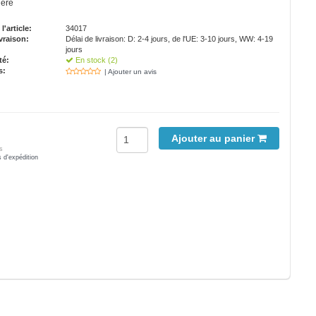
ière
'article:
34017
vraison:
Délai de livraison: D: 2-4 jours, de l'UE: 3-10 jours, WW: 4-19
jours
té:
En stock (2)
s:
| Ajouter un avis
Ajouter au panier
s
s d'expédition