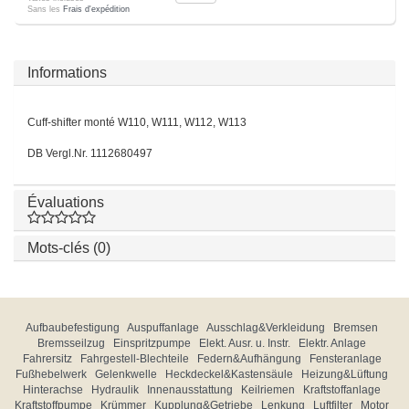
Sans les
Frais d'expédition
Informations
Cuff-shifter monté W110, W111, W112, W113
DB Vergl.Nr. 1112680497
Évaluations
Mots-clés (0)
Aufbaubefestigung
Auspuffanlage
Ausschlag&Verkleidung
Bremsen
Bremsseilzug
Einspritzpumpe
Elekt. Ausr. u. Instr.
Elektr. Anlage
Fahrersitz
Fahrgestell-Blechteile
Federn&Aufhängung
Fensteranlage
Fußhebelwerk
Gelenkwelle
Heckdeckel&Kastensäule
Heizung&Lüftung
Hinterachse
Hydraulik
Innenausstattung
Keilriemen
Kraftstoffanlage
Kraftstoffpumpe
Krümmer
Kupplung&Getriebe
Lenkung
Luftfilter
Motor