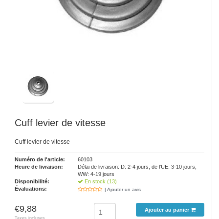
Cuff levier de vitesse
Cuff levier de vitesse
Numéro de l'article:
60103
Heure de livraison:
Délai de livraison: D: 2-4 jours, de l'UE: 3-10 jours,
WW: 4-19 jours
Disponibilité:
En stock (13)
Évaluations:
| Ajouter un avis
€9,88
Ajouter au panier
Taxes incluses