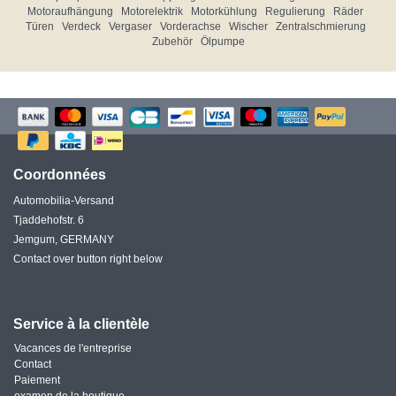
Motoraufhängung
Motorelektrik
Motorkühlung
Regulierung
Räder
Türen
Verdeck
Vergaser
Vorderachse
Wischer
Zentralschmierung
Zubehör
Ölpumpe
Coordonnées
Automobilia-Versand
Tjaddehofstr. 6
Jemgum, GERMANY
Contact over button right below
Service à la clientèle
Vacances de l'entreprise
Contact
Paiement