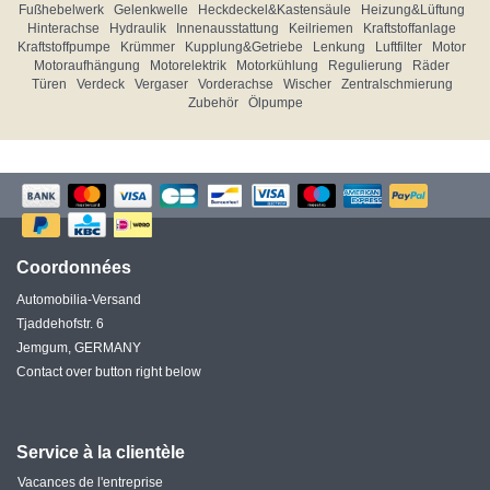
Fußhebelwerk
Gelenkwelle
Heckdeckel&Kastensäule
Heizung&Lüftung
Hinterachse
Hydraulik
Innenausstattung
Keilriemen
Kraftstoffanlage
Kraftstoffpumpe
Krümmer
Kupplung&Getriebe
Lenkung
Luftfilter
Motor
Motoraufhängung
Motorelektrik
Motorkühlung
Regulierung
Räder
Türen
Verdeck
Vergaser
Vorderachse
Wischer
Zentralschmierung
Zubehör
Ölpumpe
Coordonnées
Automobilia-Versand
Tjaddehofstr. 6
Jemgum, GERMANY
Contact over button right below
Service à la clientèle
Vacances de l'entreprise