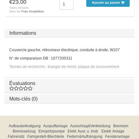
€23,00
Ajouter au panier
Taxes incluses
Sans les
Frais d'expédition
Informations
Couvercle gauche, rétroviseur électrique, conduite à droite, W107
N° de comparaison DB : 1077200311
Termes de recherche : triangle de miroir, plaque de recouvrement
Évaluations
Mots-clés (0)
Aufbaubefestigung
Auspuffanlage
Ausschlag&Verkleidung
Bremsen
Bremsseilzug
Einspritzpumpe
Elekt. Ausr. u. Instr.
Elektr. Anlage
Fahrersitz
Fahrgestell-Blechteile
Federn&Aufhängung
Fensteranlage