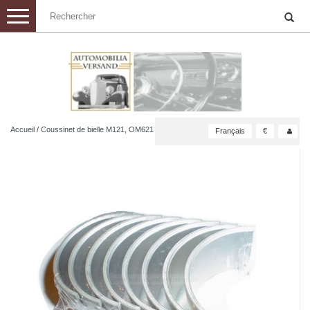
Toggle
navigation
Accueil
/
Coussinet de bielle M121, OM621
Français
€