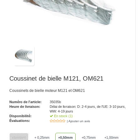
Coussinet de bielle M121, OM621
Coussinets de bielle moteur M121 et OM621
Numéro de l'article:
35035b
Heure de livraison:
Délai de livraison: D: 2-4 jours, de l'UE: 3-10 jours,
WW: 4-19 jours
Disponibilité:
En stock (1)
Évaluations:
| Ajouter un avis
standard
+ 0,25mm
+0,50mm
+0,75mm
+1,00mm