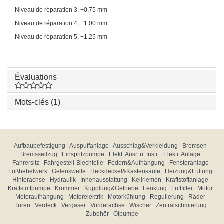
Niveau de réparation 3, +0,75 mm
Niveau de réparation 4, +1,00 mm
Niveau de réparation 5, +1,25 mm
Évaluations
Mots-clés (1)
Aufbaubefestigung
Auspuffanlage
Ausschlag&Verkleidung
Bremsen
Bremsseilzug
Einspritzpumpe
Elekt. Ausr. u. Instr.
Elektr. Anlage
Fahrersitz
Fahrgestell-Blechteile
Federn&Aufhängung
Fensteranlage
Fußhebelwerk
Gelenkwelle
Heckdeckel&Kastensäule
Heizung&Lüftung
Hinterachse
Hydraulik
Innenausstattung
Keilriemen
Kraftstoffanlage
Kraftstoffpumpe
Krümmer
Kupplung&Getriebe
Lenkung
Luftfilter
Motor
Motoraufhängung
Motorelektrik
Motorkühlung
Regulierung
Räder
Türen
Verdeck
Vergaser
Vorderachse
Wischer
Zentralschmierung
Zubehör
Ölpumpe