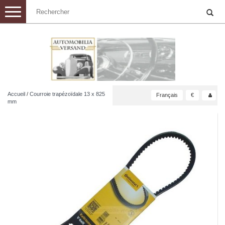
Toggle
navigation
Accueil
/
Courroie trapézoïdale 13 x 825
Français
€
mm