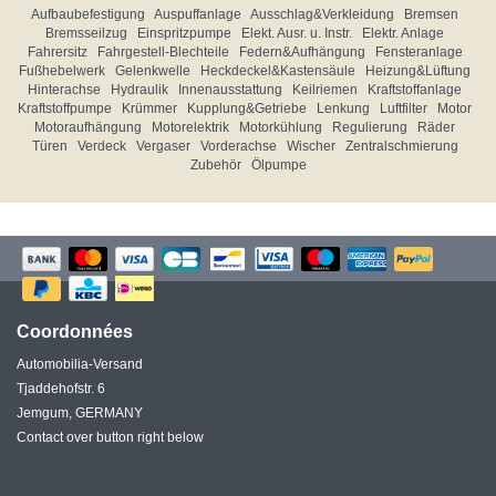
Aufbaubefestigung
Auspuffanlage
Ausschlag&Verkleidung
Bremsen
Bremsseilzug
Einspritzpumpe
Elekt. Ausr. u. Instr.
Elektr. Anlage
Fahrersitz
Fahrgestell-Blechteile
Federn&Aufhängung
Fensteranlage
Fußhebelwerk
Gelenkwelle
Heckdeckel&Kastensäule
Heizung&Lüftung
Hinterachse
Hydraulik
Innenausstattung
Keilriemen
Kraftstoffanlage
Kraftstoffpumpe
Krümmer
Kupplung&Getriebe
Lenkung
Luftfilter
Motor
Motoraufhängung
Motorelektrik
Motorkühlung
Regulierung
Räder
Türen
Verdeck
Vergaser
Vorderachse
Wischer
Zentralschmierung
Zubehör
Ölpumpe
Coordonnées
Automobilia-Versand
Tjaddehofstr. 6
Jemgum, GERMANY
Contact over button right below