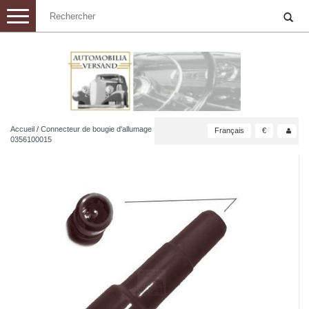
Toggle
navigation
Accueil
/
Connecteur de bougie d'allumage
Français
€
0356100015