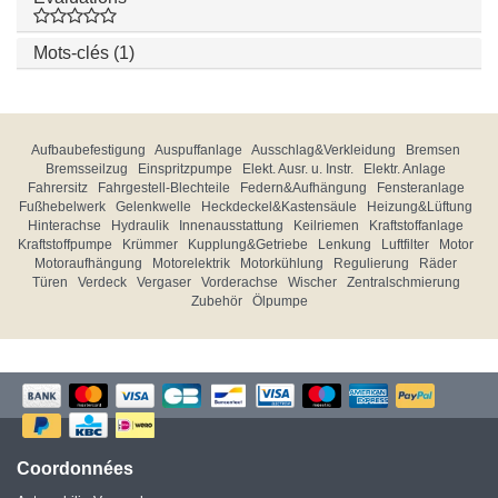
Mots-clés (1)
Aufbaubefestigung
Auspuffanlage
Ausschlag&Verkleidung
Bremsen
Bremsseilzug
Einspritzpumpe
Elekt. Ausr. u. Instr.
Elektr. Anlage
Fahrersitz
Fahrgestell-Blechteile
Federn&Aufhängung
Fensteranlage
Fußhebelwerk
Gelenkwelle
Heckdeckel&Kastensäule
Heizung&Lüftung
Hinterachse
Hydraulik
Innenausstattung
Keilriemen
Kraftstoffanlage
Kraftstoffpumpe
Krümmer
Kupplung&Getriebe
Lenkung
Luftfilter
Motor
Motoraufhängung
Motorelektrik
Motorkühlung
Regulierung
Räder
Türen
Verdeck
Vergaser
Vorderachse
Wischer
Zentralschmierung
Zubehör
Ölpumpe
Coordonnées