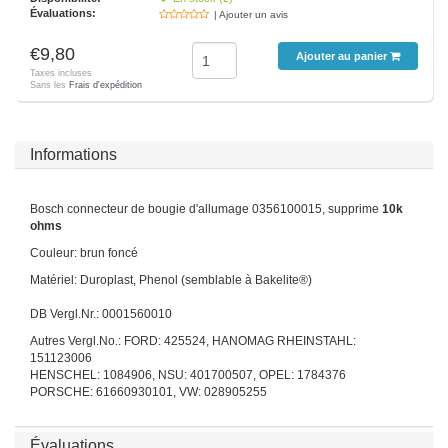
Évaluations:
| Ajouter un avis
€9,80
Ajouter au panier
Taxes incluses
Sans les
Frais d'expédition
Informations
Bosch connecteur de bougie d'allumage 0356100015, supprime
10k
ohms
Couleur: brun foncé
Matériel: Duroplast, Phenol (semblable à Bakelite®)
DB Vergl.Nr.: 0001560010
Autres Vergl.No.: FORD: 425524, HANOMAG RHEINSTAHL:
151123006
HENSCHEL: 1084906, NSU: 401700507, OPEL: 1784376
PORSCHE: 61660930101, VW: 028905255
Évaluations