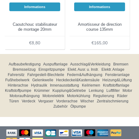
Informations
Informations
Caoutchouc stabilisateur
Amortisseur de direction
de montage 20mm
course 135mm
€8,80
€165,00
Aufbaubefestigung
Auspuffanlage
Ausschlag&Verkleidung
Bremsen
Bremsseilzug
Einspritzpumpe
Elekt. Ausr. u. Instr.
Elektr. Anlage
Fahrersitz
Fahrgestell-Blechteile
Federn&Aufhängung
Fensteranlage
Fußhebelwerk
Gelenkwelle
Heckdeckel&Kastensäule
Heizung&Lüftung
Hinterachse
Hydraulik
Innenausstattung
Keilriemen
Kraftstoffanlage
Kraftstoffpumpe
Krümmer
Kupplung&Getriebe
Lenkung
Luftfilter
Motor
Motoraufhängung
Motorelektrik
Motorkühlung
Regulierung
Räder
Türen
Verdeck
Vergaser
Vorderachse
Wischer
Zentralschmierung
Zubehör
Ölpumpe