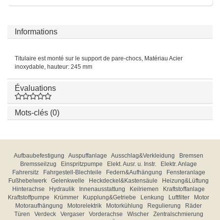
Informations
Titulaire est monté sur le support de pare-chocs, Matériau Acier
inoxydable, hauteur: 245 mm
Évaluations
Mots-clés (0)
Aufbaubefestigung
Auspuffanlage
Ausschlag&Verkleidung
Bremsen
Bremsseilzug
Einspritzpumpe
Elekt. Ausr. u. Instr.
Elektr. Anlage
Fahrersitz
Fahrgestell-Blechteile
Federn&Aufhängung
Fensteranlage
Fußhebelwerk
Gelenkwelle
Heckdeckel&Kastensäule
Heizung&Lüftung
Hinterachse
Hydraulik
Innenausstattung
Keilriemen
Kraftstoffanlage
Kraftstoffpumpe
Krümmer
Kupplung&Getriebe
Lenkung
Luftfilter
Motor
Motoraufhängung
Motorelektrik
Motorkühlung
Regulierung
Räder
Türen
Verdeck
Vergaser
Vorderachse
Wischer
Zentralschmierung