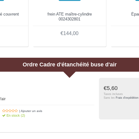
té couvrent
frein ATE maître-cylindre
Épan
0024302801
€144,00
Ordre
Cadre d'étanchéité buse d'air
€5,60
Taxes incluses
Sans les
Frais d'expédition
'air
| Ajouter un avis
En stock (2)