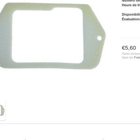
Numéro de l
Heure de li
Disponibili
Évaluation
€5,60
Taxes incluse
Sans les
Frai