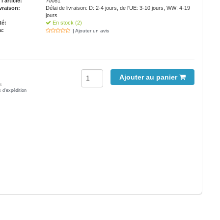
'article:
70081
vraison:
Délai de livraison: D: 2-4 jours, de l'UE: 3-10 jours, WW: 4-19
jours
té:
En stock (2)
s:
| Ajouter un avis
Ajouter au panier
s
s d'expédition