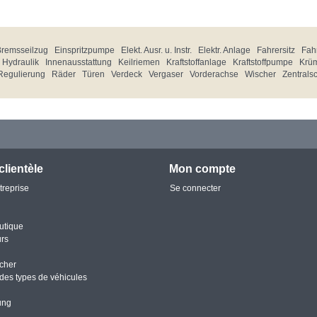
Bremsseilzug
Einspritzpumpe
Elekt. Ausr. u. Instr.
Elektr. Anlage
Fahrersitz
Fahr
Hydraulik
Innenausstattung
Keilriemen
Kraftstoffanlage
Kraftstoffpumpe
Krü
Regulierung
Räder
Türen
Verdeck
Vergaser
Vorderachse
Wischer
Zentrals
clientèle
Mon compte
treprise
Se connecter
utique
urs
cher
des types de véhicules
ung