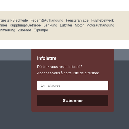
gestell-Blechteile
Federn&Aufhängung
Fensteranlage
Fußhebelwerk
mmer
Kupplung&Getriebe
Lenkung
Luftfilter
Motor
Motoraufhängung
chmierung
Zubehör
Ölpumpe
Infolettre
Désirez-vous rester informé?
Abonnez-vous à notre liste de diffusion:
S'abonner