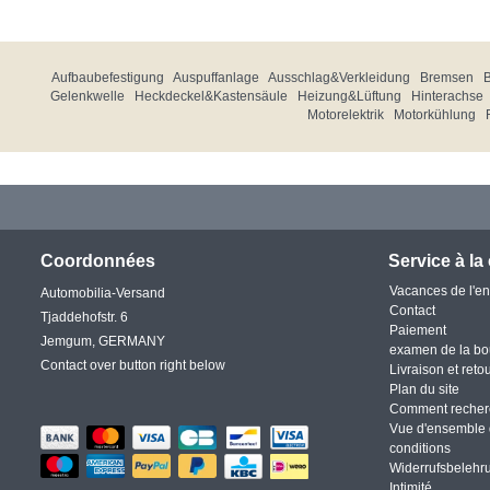
Aufbaubefestigung
Auspuffanlage
Ausschlag&Verkleidung
Bremsen
Gelenkwelle
Heckdeckel&Kastensäule
Heizung&Lüftung
Hinterachse
Motorelektrik
Motorkühlung
Coordonnées
Service à la 
Vacances de l'en
Automobilia-Versand
Contact
Tjaddehofstr. 6
Paiement
Jemgum, GERMANY
examen de la bo
Contact over button right below
Livraison et reto
Plan du site
Comment recher
Vue d'ensemble 
conditions
Widerrufsbelehr
Intimité