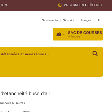
STEN
24 STUNDEN GEÖFFNET
Français
€
Se connecter
|
S'inscrire
SAC DE COURSES
0
Produits
 détachées et accessoires
d'étanchéité buse d'air
anchéité buse d'air