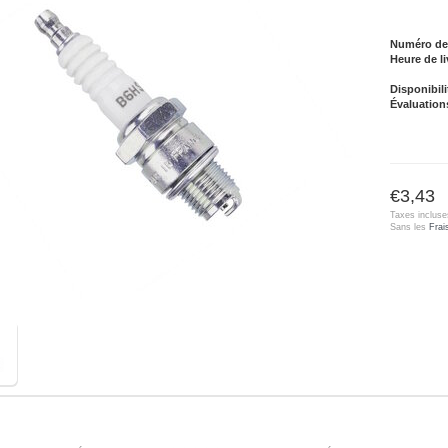
Numéro de l
Heure de li
Disponibili
Évaluation
€3,43
Taxes incluse
Sans les
Frai