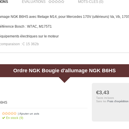
IONS
ÉVALUATIONS
MOTS-CLÉS (0)
lumage NGK B6HS avec filetage M14, pour Mercedes 170V (ultérieurs) Va, Vb, 170
éférence Bosch : W7AC, M175T1
quipements électriques sur le moteur
comparaison : C 15 362b
Ordre
NGK
Bougie d'allumage NGK B6HS
€3,43
Taxes incluses
Sans les
Frais d'expédition
B6HS
| Ajouter un avis
En stock (9)