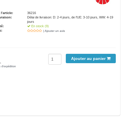
'article:
36216
vraison:
Délai de livraison: D: 2-4 jours, de l'UE: 3-10 jours, WW: 4-19
jours
té:
En stock (9)
s:
| Ajouter un avis
Ajouter au panier
s
s d'expédition