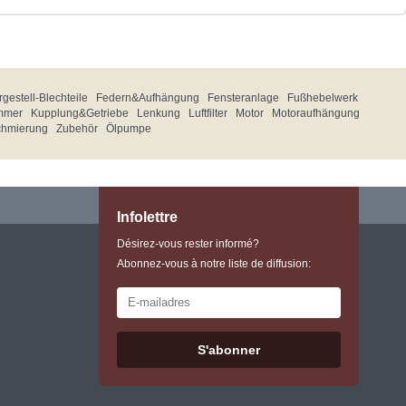
gestell-Blechteile
Federn&Aufhängung
Fensteranlage
Fußhebelwerk
mmer
Kupplung&Getriebe
Lenkung
Luftfilter
Motor
Motoraufhängung
chmierung
Zubehör
Ölpumpe
Infolettre
Désirez-vous rester informé?
Abonnez-vous à notre liste de diffusion:
S'abonner