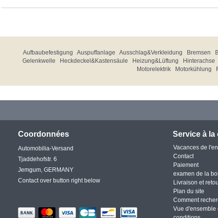
Aufbaubefestigung
Auspuffanlage
Ausschlag&Verkleidung
Bremsen
Gelenkwelle
Heckdeckel&Kastensäule
Heizung&Lüftung
Hinterachse
Motorelektrik
Motorkühlung
Coordonnées
Service à la 
Vacances de l'en
Automobilia-Versand
Contact
Tjaddehofstr. 6
Paiement
Jemgum, GERMANY
examen de la bo
Contact over button right below
Livraison et reto
Plan du site
Comment recher
Vue d'ensemble 
conditions