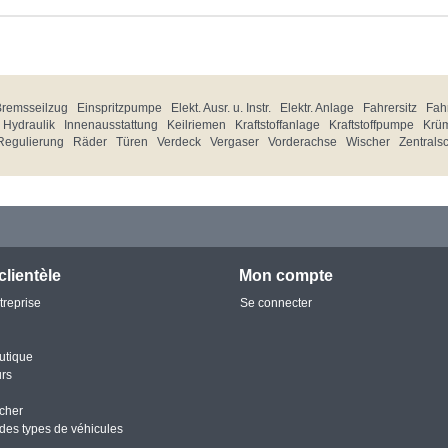
Bremsseilzug
Einspritzpumpe
Elekt. Ausr. u. Instr.
Elektr. Anlage
Fahrersitz
Fahr
Hydraulik
Innenausstattung
Keilriemen
Kraftstoffanlage
Kraftstoffpumpe
Krü
Regulierung
Räder
Türen
Verdeck
Vergaser
Vorderachse
Wischer
Zentrals
clientèle
Mon compte
treprise
Se connecter
utique
urs
cher
des types de véhicules