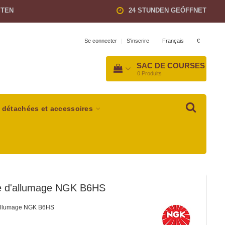
STEN
24 STUNDEN GEÖFFNET
Français
€
Se connecter
|
S'inscrire
SAC DE COURSES
0
Produits
 détachées et accessoires
e d'allumage NGK B6HS
allumage NGK B6HS