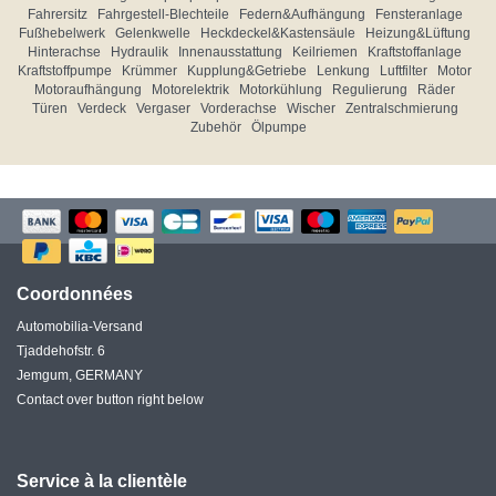
Fahrersitz
Fahrgestell-Blechteile
Federn&Aufhängung
Fensteranlage
Fußhebelwerk
Gelenkwelle
Heckdeckel&Kastensäule
Heizung&Lüftung
Hinterachse
Hydraulik
Innenausstattung
Keilriemen
Kraftstoffanlage
Kraftstoffpumpe
Krümmer
Kupplung&Getriebe
Lenkung
Luftfilter
Motor
Motoraufhängung
Motorelektrik
Motorkühlung
Regulierung
Räder
Türen
Verdeck
Vergaser
Vorderachse
Wischer
Zentralschmierung
Zubehör
Ölpumpe
Coordonnées
Automobilia-Versand
Tjaddehofstr. 6
Jemgum, GERMANY
Contact over button right below
Service à la clientèle