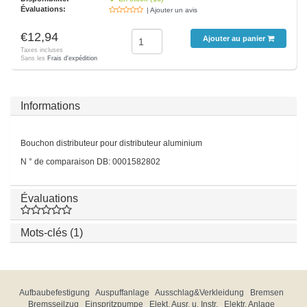
Évaluations:
| Ajouter un avis
€12,94
Ajouter au panier
Taxes incluses
Sans les
Frais d'expédition
Informations
Bouchon distributeur pour distributeur aluminium
N ° de comparaison DB: 0001582802
Évaluations
Mots-clés (1)
Aufbaubefestigung
Auspuffanlage
Ausschlag&Verkleidung
Bremsen
Bremsseilzug
Einspritzpumpe
Elekt. Ausr. u. Instr.
Elektr. Anlage