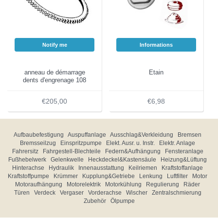
Notify me
Informations
anneau de démarrage
Etain
dents d'engrenage 108
€205,00
€6,98
Aufbaubefestigung
Auspuffanlage
Ausschlag&Verkleidung
Bremsen
Bremsseilzug
Einspritzpumpe
Elekt. Ausr. u. Instr.
Elektr. Anlage
Fahrersitz
Fahrgestell-Blechteile
Federn&Aufhängung
Fensteranlage
Fußhebelwerk
Gelenkwelle
Heckdeckel&Kastensäule
Heizung&Lüftung
Hinterachse
Hydraulik
Innenausstattung
Keilriemen
Kraftstoffanlage
Kraftstoffpumpe
Krümmer
Kupplung&Getriebe
Lenkung
Luftfilter
Motor
Motoraufhängung
Motorelektrik
Motorkühlung
Regulierung
Räder
Türen
Verdeck
Vergaser
Vorderachse
Wischer
Zentralschmierung
Zubehör
Ölpumpe