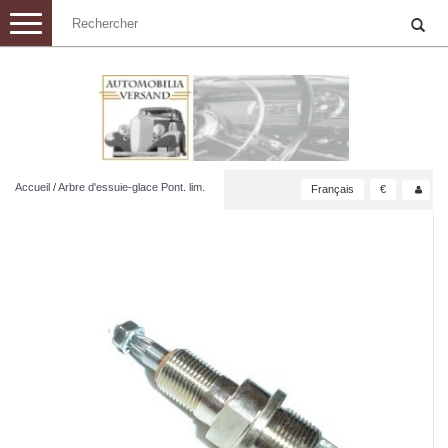
Toggle
navigation
Accueil
/
Arbre d'essuie-glace Pont. lim.
Français
€