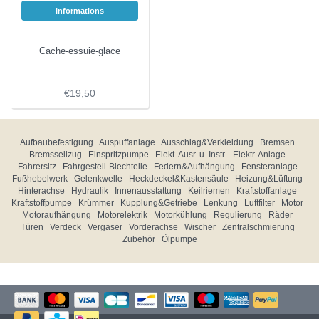
Informations
Cache-essuie-glace
€19,50
Aufbaubefestigung
Auspuffanlage
Ausschlag&Verkleidung
Bremsen
Bremsseilzug
Einspritzpumpe
Elekt. Ausr. u. Instr.
Elektr. Anlage
Fahrersitz
Fahrgestell-Blechteile
Federn&Aufhängung
Fensteranlage
Fußhebelwerk
Gelenkwelle
Heckdeckel&Kastensäule
Heizung&Lüftung
Hinterachse
Hydraulik
Innenausstattung
Keilriemen
Kraftstoffanlage
Kraftstoffpumpe
Krümmer
Kupplung&Getriebe
Lenkung
Luftfilter
Motor
Motoraufhängung
Motorelektrik
Motorkühlung
Regulierung
Räder
Türen
Verdeck
Vergaser
Vorderachse
Wischer
Zentralschmierung
Zubehör
Ölpumpe