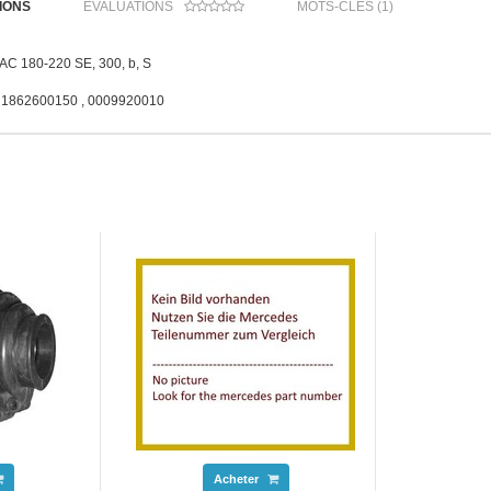
IONS
ÉVALUATIONS
MOTS-CLÉS (1)
AC 180-220 SE, 300, b, S
. 1862600150 , 0009920010
Acheter