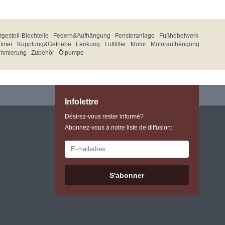
gestell-Blechteile
Federn&Aufhängung
Fensteranlage
Fußhebelwerk
mmer
Kupplung&Getriebe
Lenkung
Luftfilter
Motor
Motoraufhängung
chmierung
Zubehör
Ölpumpe
Infolettre
Désirez-vous rester informé?
Abonnez-vous à notre liste de diffusion:
S'abonner