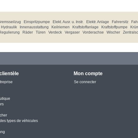
Bremsseilzug
Einspritzpumpe
Elekt. Ausr. u. Instr.
Elektr. Anlage
Fahrersitz
Fahr
Hydraulik
Innenausstattung
Keilriemen
Kraftstoffanlage
Kraftstoffpumpe
Krü
Regulierung
Räder
Türen
Verdeck
Vergaser
Vorderachse
Wischer
Zentrals
clientèle
Mon compte
treprise
Se connecter
utique
urs
cher
des types de véhicules
ung