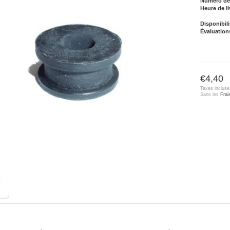
Numéro de l
Heure de li
Disponibili
Évaluation
€4,40
Taxes incluse
Sans les
Frai