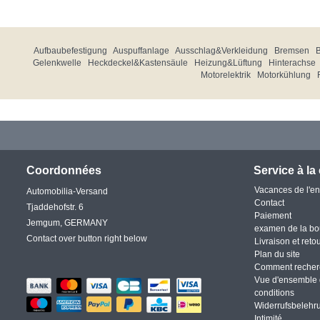
Aufbaubefestigung
Auspuffanlage
Ausschlag&Verkleidung
Bremsen
Gelenkwelle
Heckdeckel&Kastensäule
Heizung&Lüftung
Hinterachse
Motorelektrik
Motorkühlung
Coordonnées
Service à la 
Vacances de l'en
Automobilia-Versand
Contact
Tjaddehofstr. 6
Paiement
Jemgum, GERMANY
examen de la bo
Contact over button right below
Livraison et reto
Plan du site
Comment recher
Vue d'ensemble 
conditions
Widerrufsbelehr
Intimité