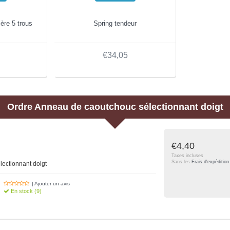
ière 5 trous
Spring tendeur
€34,05
Ordre
Anneau de caoutchouc sélectionnant doigt
€4,40
Taxes incluses
Sans les
Frais d'expédition
ectionnant doigt
| Ajouter un avis
En stock (9)