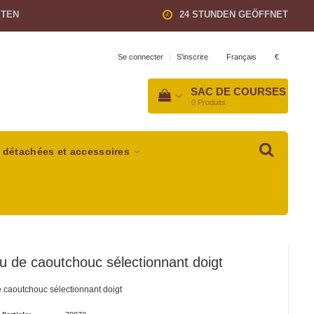
STEN
24 STUNDEN GEÖFFNET
Français
€
Se connecter
|
S'inscrire
SAC DE COURSES
0
Produits
 détachées et accessoires
 de caoutchouc sélectionnant doigt
 caoutchouc sélectionnant doigt