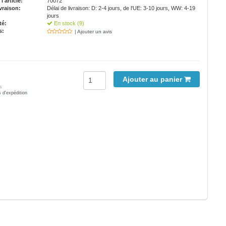
'article:
70072
vraison:
Délai de livraison: D: 2-4 jours, de l'UE: 3-10 jours, WW: 4-19
jours
té:
En stock (9)
s:
| Ajouter un avis
Ajouter au panier
s
s d'expédition