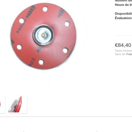
Numéro de l
Heure de li
Disponibili
Évaluation
€84,40
Taxes incluse
Sans les
Frai