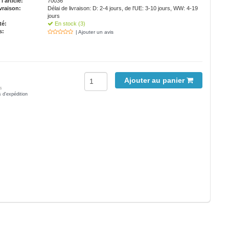
'article:
70036
vraison:
Délai de livraison: D: 2-4 jours, de l'UE: 3-10 jours, WW: 4-19
jours
té:
En stock (3)
s:
| Ajouter un avis
Ajouter au panier
s
s d'expédition