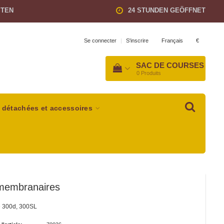
STEN
24 STUNDEN GEÖFFNET
Français
€
Se connecter
|
S'inscrire
SAC DE COURSES
0
Produits
 détachées et accessoires
membranaires
 300d, 300SL