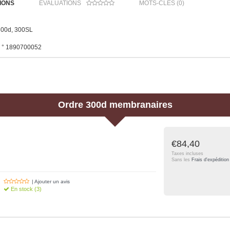
IONS
ÉVALUATIONS
MOTS-CLÉS (0)
00d, 300SL
 ° 1890700052
Ordre
300d membranaires
€84,40
Taxes incluses
Sans les
Frais d'expédition
| Ajouter un avis
En stock (3)