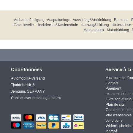
Aufbaubefestigung
Auspuffanlage
Ausschlag&Verkleidung
Bremsen
Gelenkwelle
Heckdeckel&Kastensäule
Heizung&Lüftung
Hinterachse
Motorelektrik
Motorkühlung
Coordonnées
Service à la 
Vacances de l'en
Automobilia-Versand
Contact
Tjaddehofstr. 6
Paiement
Jemgum, GERMANY
examen de la bo
Contact over button right below
Livraison et reto
Plan du site
Comment recher
Vue d'ensemble 
conditions
Widerrufsbelehr
Intimité