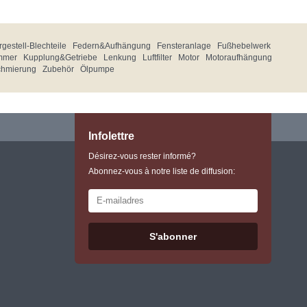
gestell-Blechteile
Federn&Aufhängung
Fensteranlage
Fußhebelwerk
mmer
Kupplung&Getriebe
Lenkung
Luftfilter
Motor
Motoraufhängung
chmierung
Zubehör
Ölpumpe
Infolettre
Désirez-vous rester informé?
Abonnez-vous à notre liste de diffusion:
S'abonner