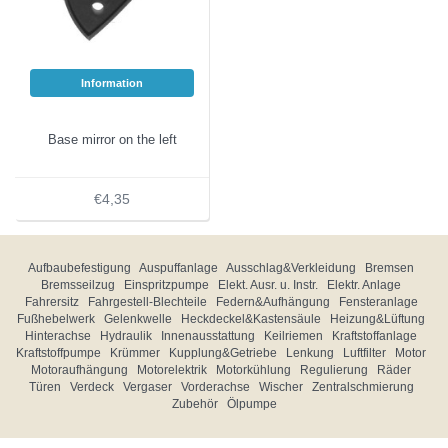
Information
Base mirror on the left
€4,35
Aufbaubefestigung
Auspuffanlage
Ausschlag&Verkleidung
Bremsen
Bremsseilzug
Einspritzpumpe
Elekt. Ausr. u. Instr.
Elektr. Anlage
Fahrersitz
Fahrgestell-Blechteile
Federn&Aufhängung
Fensteranlage
Fußhebelwerk
Gelenkwelle
Heckdeckel&Kastensäule
Heizung&Lüftung
Hinterachse
Hydraulik
Innenausstattung
Keilriemen
Kraftstoffanlage
Kraftstoffpumpe
Krümmer
Kupplung&Getriebe
Lenkung
Luftfilter
Motor
Motoraufhängung
Motorelektrik
Motorkühlung
Regulierung
Räder
Türen
Verdeck
Vergaser
Vorderachse
Wischer
Zentralschmierung
Zubehör
Ölpumpe