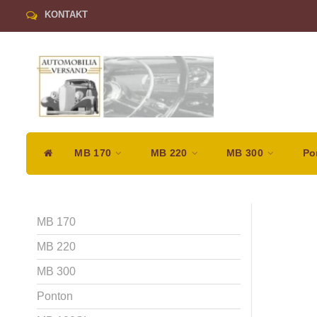
KONTAKT
MB 170
MB 220
MB 300
Po
MB 170
MB 220
MB 300
Ponton