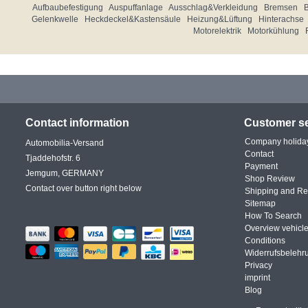
Aufbaubefestigung
Auspuffanlage
Ausschlag&Verkleidung
Bremsen
Gelenkwelle
Heckdeckel&Kastensäule
Heizung&Lüftung
Hinterachse
Motorelektrik
Motorkühlung
Contact information
Customer se
Company holida
Automobilia-Versand
Contact
Tjaddehofstr. 6
Payment
Jemgum, GERMANY
Shop Review
Contact over button right below
Shipping and Re
Sitemap
How To Search
Overview vehicle
Conditions
Widerrufsbelehr
Privacy
imprint
Blog