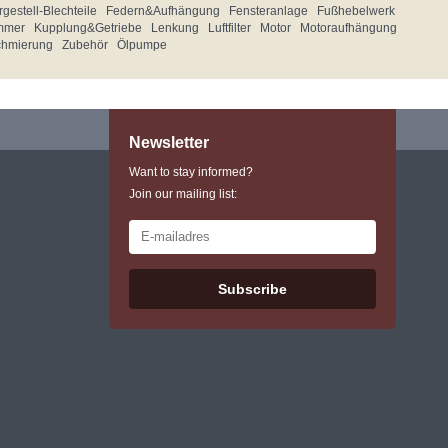
gestell-Blechteile
Federn&Aufhängung
Fensteranlage
Fußhebelwerk
mmer
Kupplung&Getriebe
Lenkung
Luftfilter
Motor
Motoraufhängung
chmierung
Zubehör
Ölpumpe
Newsletter
Want to stay informed?
Join our mailing list:
Subscribe