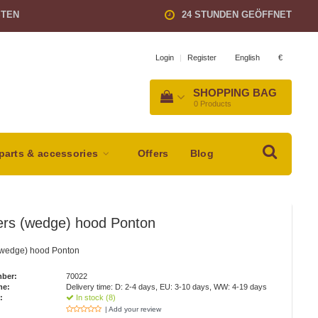
STEN
24 STUNDEN GEÖFFNET
English
€
Login
|
Register
SHOPPING BAG
0
Products
parts & accessories
Offers
Blog
rs (wedge) hood Ponton
wedge) hood Ponton
mber:
70022
me:
Delivery time: D: 2-4 days, EU: 3-10 days, WW: 4-19 days
:
In stock (8)
| Add your review