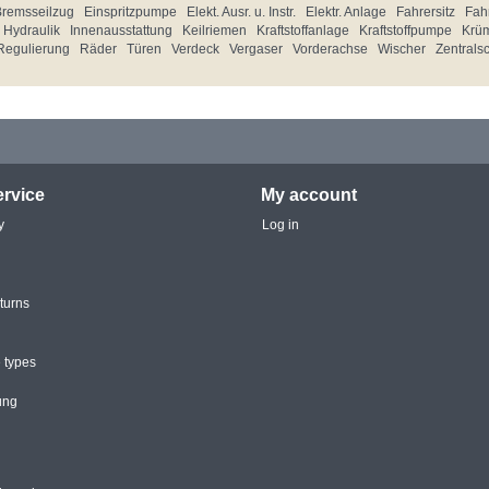
Bremsseilzug
Einspritzpumpe
Elekt. Ausr. u. Instr.
Elektr. Anlage
Fahrersitz
Fahr
Hydraulik
Innenausstattung
Keilriemen
Kraftstoffanlage
Kraftstoffpumpe
Krü
Regulierung
Räder
Türen
Verdeck
Vergaser
Vorderachse
Wischer
Zentrals
rvice
My account
y
Log in
turns
 types
ung