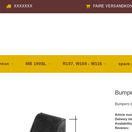
XXXXXXX
FAIRE VERSANDKO
nton
MB 190SL
R107, W108 - W116
spare 
Bumpe
Bumpers (
Article nu
Delivery ti
Availability
Reviews: