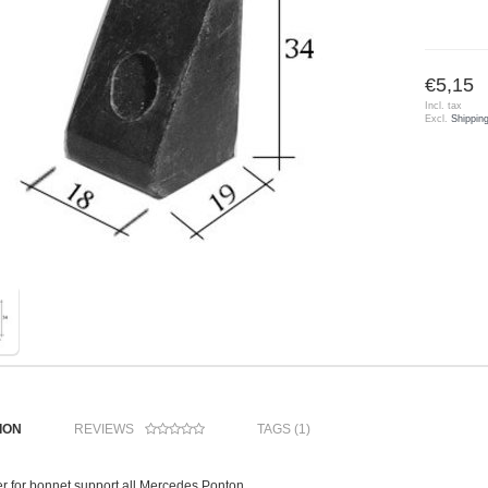
€5,15
Incl. tax
Excl.
Shippin
ION
REVIEWS
TAGS (1)
r for bonnet support all Mercedes Ponton