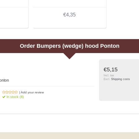
€4,35
Order
Bumpers (wedge) hood Ponton
€5,15
Incl. tax
Excl.
Shipping costs
onton
| Add your review
In stock (8)