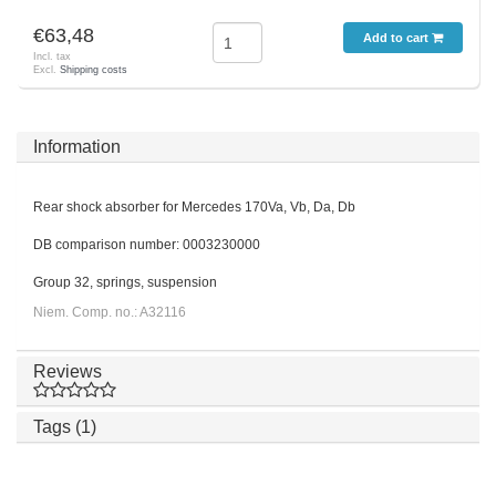
€63,48
Add to cart
Incl. tax
Excl.
Shipping costs
Information
Rear shock absorber for Mercedes 170Va, Vb, Da, Db
DB comparison number: 0003230000
Group 32, springs, suspension
Niem. Comp. no.: A32116
Reviews
Tags (1)