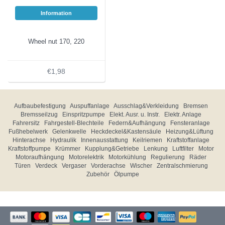
Information
Wheel nut 170, 220
€1,98
Aufbaubefestigung
Auspuffanlage
Ausschlag&Verkleidung
Bremsen
Bremsseilzug
Einspritzpumpe
Elekt. Ausr. u. Instr.
Elektr. Anlage
Fahrersitz
Fahrgestell-Blechteile
Federn&Aufhängung
Fensteranlage
Fußhebelwerk
Gelenkwelle
Heckdeckel&Kastensäule
Heizung&Lüftung
Hinterachse
Hydraulik
Innenausstattung
Keilriemen
Kraftstoffanlage
Kraftstoffpumpe
Krümmer
Kupplung&Getriebe
Lenkung
Luftfilter
Motor
Motoraufhängung
Motorelektrik
Motorkühlung
Regulierung
Räder
Türen
Verdeck
Vergaser
Vorderachse
Wischer
Zentralschmierung
Zubehör
Ölpumpe