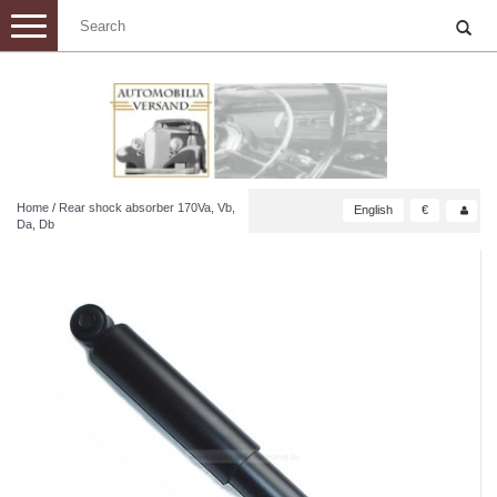
Toggle
navigation
Home
/
Rear shock absorber 170Va, Vb,
English
€
Da, Db