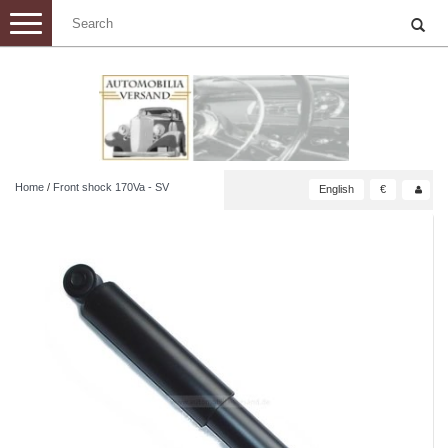
Toggle
navigation
Home
/
Front shock 170Va - SV
English
€