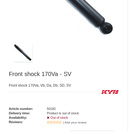
Front shock 170Va - SV
Front shock 170Va, Vb, Da, Db, SD, SV
Article number:
50182
Delivery time:
Product is out of stock
Availability:
Out of stock
Reviews:
| Add your review