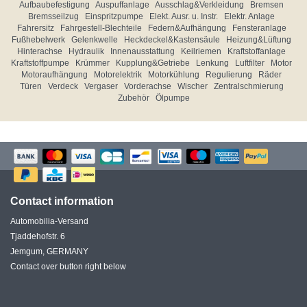
Aufbaubefestigung
Auspuffanlage
Ausschlag&Verkleidung
Bremsen
Bremsseilzug
Einspritzpumpe
Elekt. Ausr. u. Instr.
Elektr. Anlage
Fahrersitz
Fahrgestell-Blechteile
Federn&Aufhängung
Fensteranlage
Fußhebelwerk
Gelenkwelle
Heckdeckel&Kastensäule
Heizung&Lüftung
Hinterachse
Hydraulik
Innenausstattung
Keilriemen
Kraftstoffanlage
Kraftstoffpumpe
Krümmer
Kupplung&Getriebe
Lenkung
Luftfilter
Motor
Motoraufhängung
Motorelektrik
Motorkühlung
Regulierung
Räder
Türen
Verdeck
Vergaser
Vorderachse
Wischer
Zentralschmierung
Zubehör
Ölpumpe
Contact information
Automobilia-Versand
Tjaddehofstr. 6
Jemgum, GERMANY
Contact over button right below