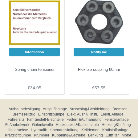
Information
Notify me
Spring chain tensioner
Flexible coupling 80mm
€34,05
€57,55
Aufbaubefestigung
Auspuffanlage
Ausschlag&Verkleidung
Bremsen
Bremsseilzug
Einspritzpumpe
Elekt. Ausr. u. Instr.
Elektr. Anlage
Fahrersitz
Fahrgestell-Blechteile
Federn&Aufhängung
Fensteranlage
Fußhebelwerk
Gelenkwelle
Heckdeckel&Kastensäule
Heizung&Lüftung
Hinterachse
Hydraulik
Innenausstattung
Keilriemen
Kraftstoffanlage
Kraftstoffpumpe
Krümmer
Kupplung&Getriebe
Lenkung
Luftfilter
Motor