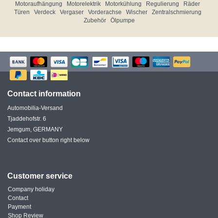
Motoraufhängung
Motorelektrik
Motorkühlung
Regulierung
Räder
Türen
Verdeck
Vergaser
Vorderachse
Wischer
Zentralschmierung
Zubehör
Ölpumpe
Contact information
Automobilia-Versand
Tjaddehofstr. 6
Jemgum, GERMANY
Contact over button right below
Customer service
Company holiday
Contact
Payment
Shop Review