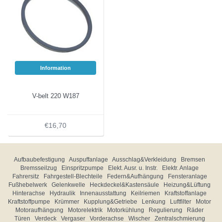
Information
V-belt 220 W187
€16,70
Aufbaubefestigung
Auspuffanlage
Ausschlag&Verkleidung
Bremsen
Bremsseilzug
Einspritzpumpe
Elekt. Ausr. u. Instr.
Elektr. Anlage
Fahrersitz
Fahrgestell-Blechteile
Federn&Aufhängung
Fensteranlage
Fußhebelwerk
Gelenkwelle
Heckdeckel&Kastensäule
Heizung&Lüftung
Hinterachse
Hydraulik
Innenausstattung
Keilriemen
Kraftstoffanlage
Kraftstoffpumpe
Krümmer
Kupplung&Getriebe
Lenkung
Luftfilter
Motor
Motoraufhängung
Motorelektrik
Motorkühlung
Regulierung
Räder
Türen
Verdeck
Vergaser
Vorderachse
Wischer
Zentralschmierung