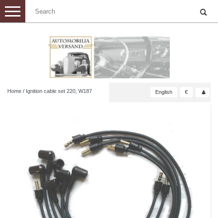
Toggle
navigation
Home
/
Ignition cable set 220, W187
English
€