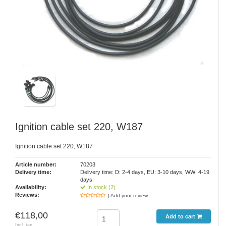
Ignition cable set 220, W187
Ignition cable set 220, W187
Article number:
70203
Delivery time:
Delivery time: D: 2-4 days, EU: 3-10 days, WW: 4-19
days
Availability:
In stock (2)
Reviews:
| Add your review
€118,00
Add to cart
Incl. tax