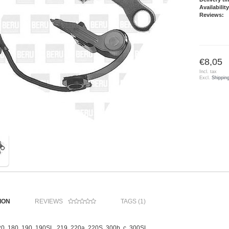
Availability
Reviews:
€8,05
Incl. tax
Excl.
Shippin
ION
REVIEWS
TAGS (1)
0, 180, 190, 190SL, 219, 220a, 220S, 300b, c, 300SL