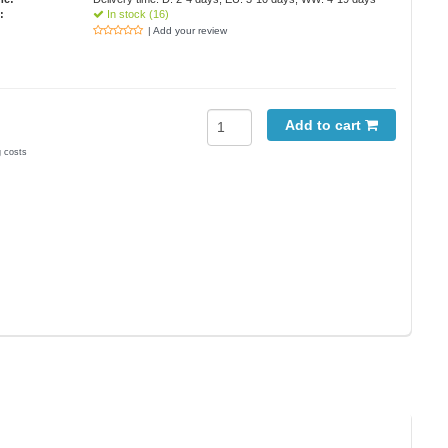
:
In stock (16)
| Add your review
Add to cart
g costs