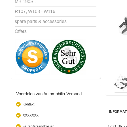
MB 190SL
R107, W108 - W116
spare parts & accessories
Offers
Voordelen van Automobilia-Versand
Kontakt
INFORMAT
XXXXXXX
Faire Versandkosten
170S, Sb, 22