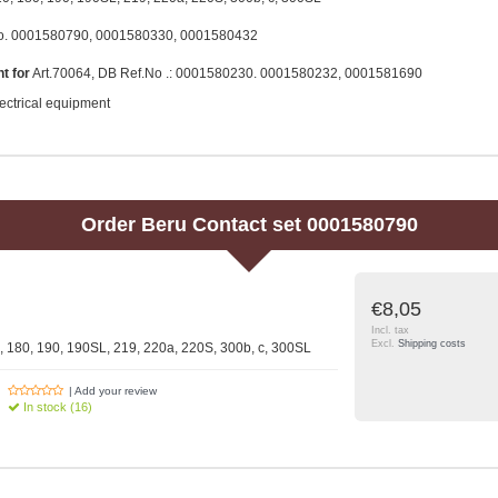
. 0001580790, 0001580330, 0001580432
t for
Art.70064, DB Ref.No .: 0001580230. 0001580232, 0001581690
ectrical equipment
Order
Beru
Contact set 0001580790
€8,05
Incl. tax
Excl.
Shipping costs
, 180, 190, 190SL, 219, 220a, 220S, 300b, c, 300SL
| Add your review
In stock (16)