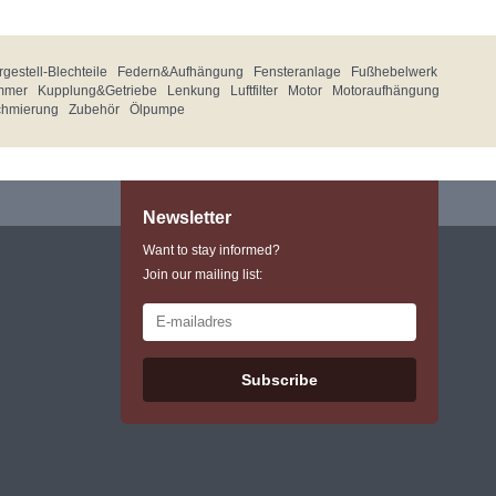
gestell-Blechteile
Federn&Aufhängung
Fensteranlage
Fußhebelwerk
mmer
Kupplung&Getriebe
Lenkung
Luftfilter
Motor
Motoraufhängung
chmierung
Zubehör
Ölpumpe
Newsletter
Want to stay informed?
Join our mailing list:
Subscribe