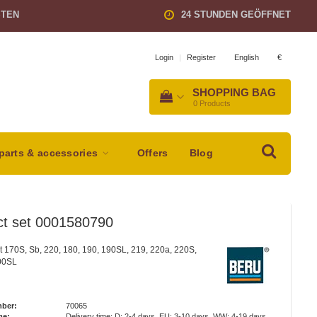
STEN
24 STUNDEN GEÖFFNET
English
€
Login
|
Register
SHOPPING BAG
0
Products
parts & accessories
Offers
Blog
ct set 0001580790
t 170S, Sb, 220, 180, 190, 190SL, 219, 220a, 220S,
300SL
mber:
70065
me:
Delivery time: D: 2-4 days, EU: 3-10 days, WW: 4-19 days