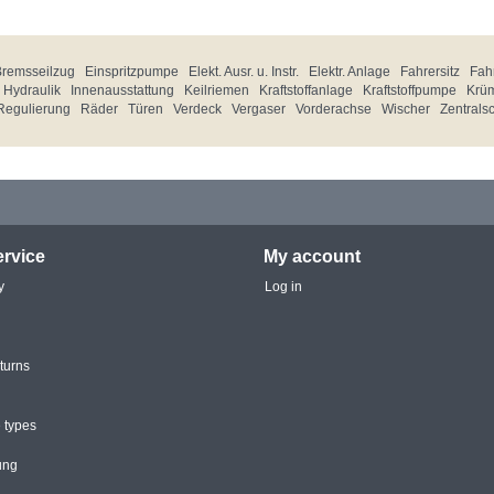
Bremsseilzug
Einspritzpumpe
Elekt. Ausr. u. Instr.
Elektr. Anlage
Fahrersitz
Fahr
Hydraulik
Innenausstattung
Keilriemen
Kraftstoffanlage
Kraftstoffpumpe
Krü
Regulierung
Räder
Türen
Verdeck
Vergaser
Vorderachse
Wischer
Zentrals
rvice
My account
y
Log in
turns
 types
ung