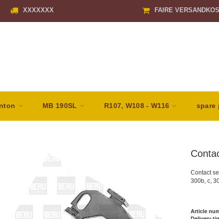
XXXXXXX
FAIRE VERSANDKO
nton
MB 190SL
R107, W108 - W116
spare 
Conta
Contact se
300b, c, 
Article nu
Delivery ti