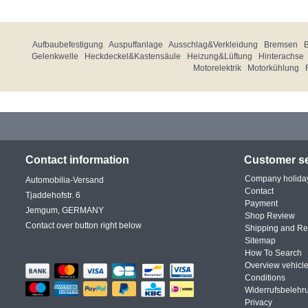
Aufbaubefestigung
Auspuffanlage
Ausschlag&Verkleidung
Bremsen
Gelenkwelle
Heckdeckel&Kastensäule
Heizung&Lüftung
Hinterachse
Motorelektrik
Motorkühlung
Contact information
Customer se
Company holida
Automobilia-Versand
Contact
Tjaddehofstr. 6
Payment
Jemgum, GERMANY
Shop Review
Contact over button right below
Shipping and Re
Sitemap
How To Search
Overview vehicle
Conditions
Widerrufsbelehr
Privacy