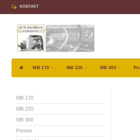
KONTAKT
MB 170
MB 220
MB 300
Po
MB 170
MB 220
MB 300
Ponton