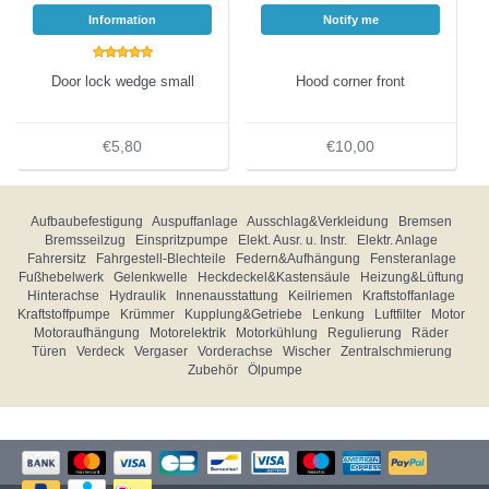
Information
Notify me
Door lock wedge small
Hood corner front
€5,80
€10,00
Aufbaubefestigung
Auspuffanlage
Ausschlag&Verkleidung
Bremsen
Bremsseilzug
Einspritzpumpe
Elekt. Ausr. u. Instr.
Elektr. Anlage
Fahrersitz
Fahrgestell-Blechteile
Federn&Aufhängung
Fensteranlage
Fußhebelwerk
Gelenkwelle
Heckdeckel&Kastensäule
Heizung&Lüftung
Hinterachse
Hydraulik
Innenausstattung
Keilriemen
Kraftstoffanlage
Kraftstoffpumpe
Krümmer
Kupplung&Getriebe
Lenkung
Luftfilter
Motor
Motoraufhängung
Motorelektrik
Motorkühlung
Regulierung
Räder
Türen
Verdeck
Vergaser
Vorderachse
Wischer
Zentralschmierung
Zubehör
Ölpumpe