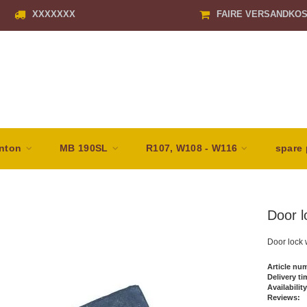
XXXXXXX
FAIRE VERSANDKO
nton
MB 190SL
R107, W108 - W116
spare 
Door l
Door lock 
Article nu
Delivery ti
Availability
Reviews: