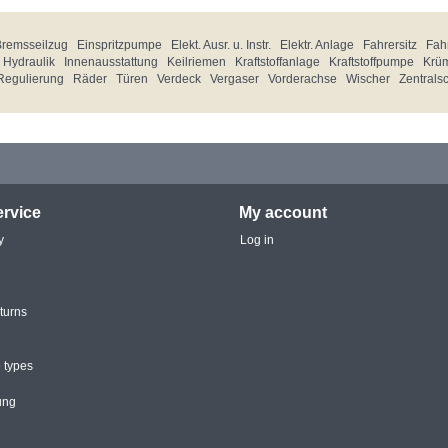
Bremsseilzug
Einspritzpumpe
Elekt. Ausr. u. Instr.
Elektr. Anlage
Fahrersitz
Fahr
Hydraulik
Innenausstattung
Keilriemen
Kraftstoffanlage
Kraftstoffpumpe
Krü
Regulierung
Räder
Türen
Verdeck
Vergaser
Vorderachse
Wischer
Zentrals
rvice
My account
y
Log in
turns
 types
ung