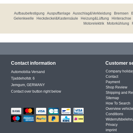
Aufbaubefestigung
Auspuffanlage
Ausschlag&Verkleidung
Bremsen
Gelenkwelle
Heckdeckel&Kastensäule
Heizung&Lüftung
Hinterachse
Motorelektrik
Motorkühlung
Contact information
Customer se
Company holida
Automobilia-Versand
Contact
Tjaddehofstr. 6
Payment
Jemgum, GERMANY
Shop Review
Contact over button right below
Shipping and Re
Sitemap
How To Search
Overview vehicle
Conditions
Widerrufsbelehr
Privacy
imprint