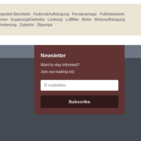
gestell-Blechteile
Federn&Aufhängung
Fensteranlage
Fußhebelwerk
mmer
Kupplung&Getriebe
Lenkung
Luftfilter
Motor
Motoraufhängung
chmierung
Zubehör
Ölpumpe
Newsletter
Want to stay informed?
Join our mailing list:
Subscribe