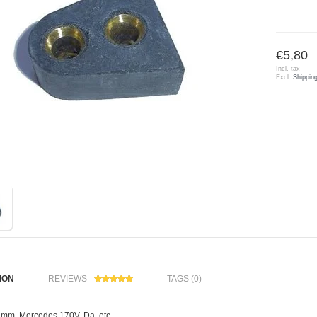
€5,80
Incl. tax
Excl.
Shippin
ION
REVIEWS
TAGS (0)
5 mm, Mercedes 170V, Da, etc