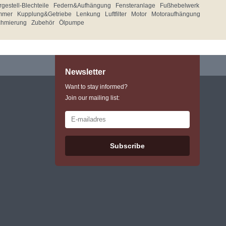
gestell-Blechteile
Federn&Aufhängung
Fensteranlage
Fußhebelwerk
mmer
Kupplung&Getriebe
Lenkung
Luftfilter
Motor
Motoraufhängung
chmierung
Zubehör
Ölpumpe
Newsletter
Want to stay informed?
Join our mailing list:
Subscribe