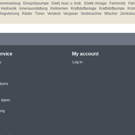
Bremsseilzug
Einspritzpumpe
Elekt. Ausr. u. Instr.
Elektr. Anlage
Fahrersitz
Fahr
Hydraulik
Innenausstattung
Keilriemen
Kraftstoffanlage
Kraftstoffpumpe
Krü
Regulierung
Räder
Türen
Verdeck
Vergaser
Vorderachse
Wischer
Zentrals
rvice
My account
y
Log in
turns
 types
ung