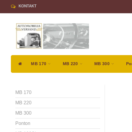
KONTAKT
MB 170
MB 220
MB 300
Po
MB 170
MB 220
MB 300
Ponton