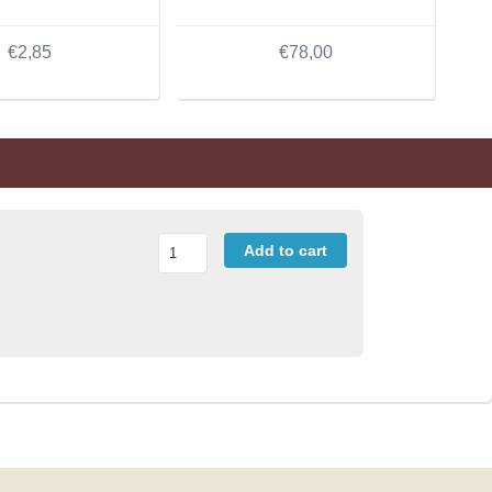
€2,85
€78,00
Add to cart