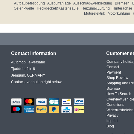
Aufbaubefestigung
Auspuffanlage
Ausschlag&Verkleidung
Bremsen
Gelenkwelle
Heckdeckel&Kastensäule
Heizung&Lüftung
Hinterachse
Motorelektrik
Motorkühlung
Contact information
Customer se
Company holida
Automobilia-Versand
Contact
Tjaddehofstr. 6
Payment
Jemgum, GERMANY
Shop Review
Contact over button right below
Shipping and Re
Sitemap
How To Search
Overview vehicle
Conditions
Widerrufsbelehr
Privacy
imprint
Blog