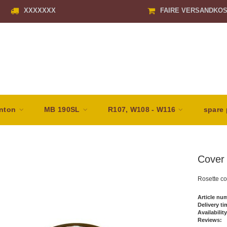
XXXXXXX
FAIRE VERSANDKO
nton
MB 190SL
R107, W108 - W116
spare 
Cover 
Rosette co
Article nu
Delivery ti
Availability
Reviews: