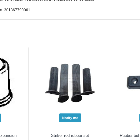
o. 301367790061
Notify me
expansion
Striker rod rubber set
Rubber buff