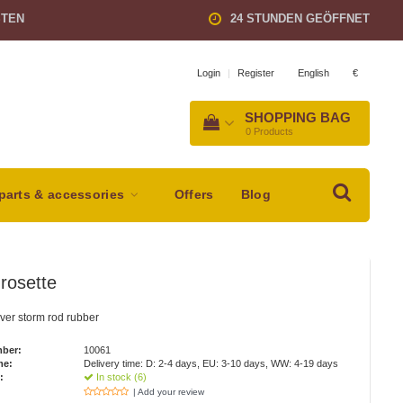
STEN
24 STUNDEN GEÖFFNET
English
€
Login
|
Register
SHOPPING BAG
0
Products
parts & accessories
Offers
Blog
rosette
ver storm rod rubber
mber:
10061
me:
Delivery time: D: 2-4 days, EU: 3-10 days, WW: 4-19 days
:
In stock (6)
| Add your review