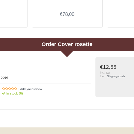
€78,00
Order
Cover rosette
€12,55
Incl. tax
Excl.
Shipping costs
ubber
| Add your review
In stock (6)