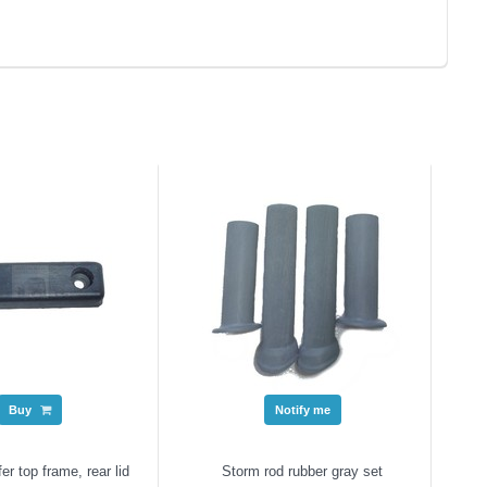
Buy
Notify me
er top frame, rear lid
Storm rod rubber gray set