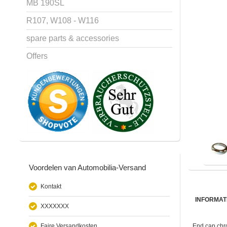
MB 190SL
R107, W108 - W116
spare parts & accessories
Offers
Voordelen van Automobilia-Versand
Kontakt
INFORMAT
XXXXXXX
Faire Versandkosten
End cap chro