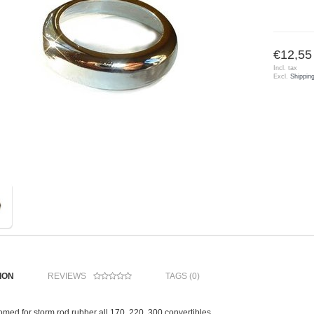
€12,55
Incl. tax
Excl.
Shippin
ION
REVIEWS
TAGS (0)
med for storm rod rubber all 170, 220, 300 convertibles