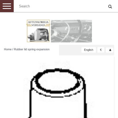
Toggle
navigation
Home
/
Rubber lid spring expansion
English
€