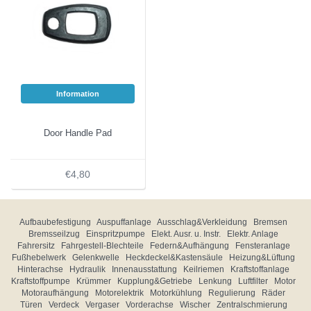
Information
Door Handle Pad
€4,80
Aufbaubefestigung
Auspuffanlage
Ausschlag&Verkleidung
Bremsen
Bremsseilzug
Einspritzpumpe
Elekt. Ausr. u. Instr.
Elektr. Anlage
Fahrersitz
Fahrgestell-Blechteile
Federn&Aufhängung
Fensteranlage
Fußhebelwerk
Gelenkwelle
Heckdeckel&Kastensäule
Heizung&Lüftung
Hinterachse
Hydraulik
Innenausstattung
Keilriemen
Kraftstoffanlage
Kraftstoffpumpe
Krümmer
Kupplung&Getriebe
Lenkung
Luftfilter
Motor
Motoraufhängung
Motorelektrik
Motorkühlung
Regulierung
Räder
Türen
Verdeck
Vergaser
Vorderachse
Wischer
Zentralschmierung