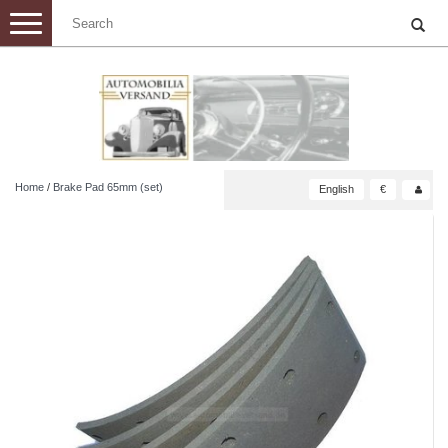
Toggle
navigation
Home
/
Brake Pad 65mm (set)
English
€