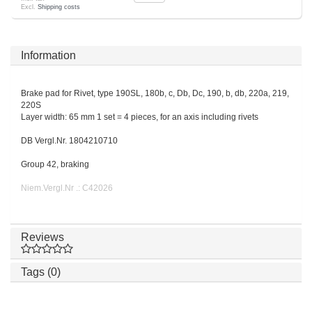
Excl.
Shipping costs
Information
Brake pad for Rivet, type 190SL, 180b, c, Db, Dc, 190, b, db, 220a, 219,
220S
Layer width: 65 mm 1 set = 4 pieces, for an axis including rivets
DB Vergl.Nr. 1804210710
Group 42, braking
Niem.Vergl.Nr .: C42026
Reviews
Tags (0)