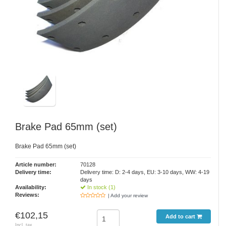
Brake Pad 65mm (set)
Brake Pad 65mm (set)
Article number:
70128
Delivery time:
Delivery time: D: 2-4 days, EU: 3-10 days, WW: 4-19
days
Availability:
In stock (1)
Reviews:
| Add your review
€102,15
Add to cart
Incl. tax