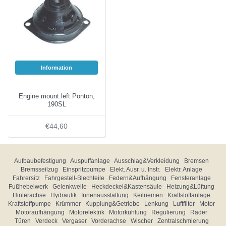
Information
Engine mount left Ponton,
190SL
€44,60
Aufbaubefestigung
Auspuffanlage
Ausschlag&Verkleidung
Bremsen
Bremsseilzug
Einspritzpumpe
Elekt. Ausr. u. Instr.
Elektr. Anlage
Fahrersitz
Fahrgestell-Blechteile
Federn&Aufhängung
Fensteranlage
Fußhebelwerk
Gelenkwelle
Heckdeckel&Kastensäule
Heizung&Lüftung
Hinterachse
Hydraulik
Innenausstattung
Keilriemen
Kraftstoffanlage
Kraftstoffpumpe
Krümmer
Kupplung&Getriebe
Lenkung
Luftfilter
Motor
Motoraufhängung
Motorelektrik
Motorkühlung
Regulierung
Räder
Türen
Verdeck
Vergaser
Vorderachse
Wischer
Zentralschmierung