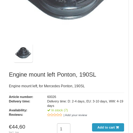
Engine mount left Ponton, 190SL
Engine mount left, for Mercedes Ponton, 190SL
Article number:
60026
Delivery time:
Delivery time: D: 2-4 days, EU: 3-10 days, WW: 4-19
days
Availability:
In stock (7)
Reviews:
| Add your review
€44,60
Add to cart
Incl. tax