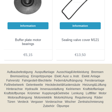
Information
Information
Buffer plate motor
Sealing valve cover M121
bearings
€5,15
€13,50
Aufbaubefestigung
Auspuffanlage
Ausschlag&Verkleidung
Bremsen
Bremsseilzug
Einspritzpumpe
Elekt. Ausr. u. Instr.
Elektr. Anlage
Fahrersitz
Fahrgestell-Blechteile
Federn&Aufhängung
Fensteranlage
Fußhebelwerk
Gelenkwelle
Heckdeckel&Kastensäule
Heizung&Lüftung
Hinterachse
Hydraulik
Innenausstattung
Keilriemen
Kraftstoffanlage
Kraftstoffpumpe
Krümmer
Kupplung&Getriebe
Lenkung
Luftfilter
Motor
Motoraufhängung
Motorelektrik
Motorkühlung
Regulierung
Räder
Türen
Verdeck
Vergaser
Vorderachse
Wischer
Zentralschmierung
Zubehör
Ölpumpe