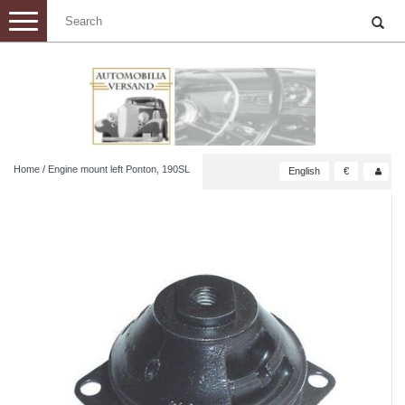
Toggle
navigation
Home
/
Engine mount left Ponton, 190SL
English
€