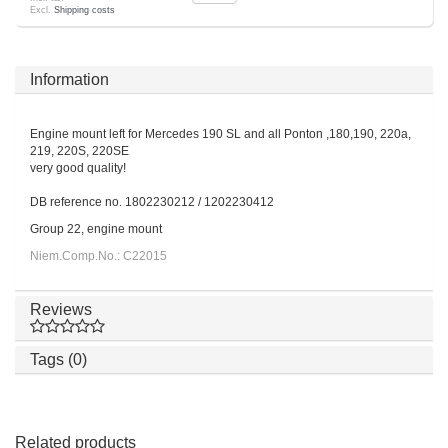
Excl.
Shipping costs
Information
Engine mount left for Mercedes 190 SL and all Ponton ,180,190, 220a,
219, 220S, 220SE
very good quality!
DB reference no. 1802230212 / 1202230412
Group 22, engine mount
Niem.Comp.No.: C22015
Reviews
Tags (0)
Related products