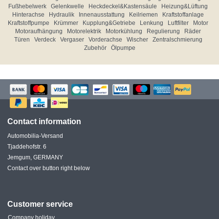
Fußhebelwerk
Gelenkwelle
Heckdeckel&Kastensäule
Heizung&Lüftung
Hinterachse
Hydraulik
Innenausstattung
Keilriemen
Kraftstoffanlage
Kraftstoffpumpe
Krümmer
Kupplung&Getriebe
Lenkung
Luftfilter
Motor
Motoraufhängung
Motorelektrik
Motorkühlung
Regulierung
Räder
Türen
Verdeck
Vergaser
Vorderachse
Wischer
Zentralschmierung
Zubehör
Ölpumpe
Contact information
Automobilia-Versand
Tjaddehofstr. 6
Jemgum, GERMANY
Contact over button right below
Customer service
Company holiday