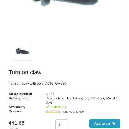
Turn on claw
Turn on claw with bolt, M136, OM636
Article number:
50141
Delivery time:
Delivery time: D: 2-4 days, EU: 3-10 days, WW: 4-19
days
Availability:
In stock (4)
Reviews:
| Add your review
€41,65
Add to cart
Incl. tax