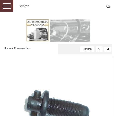
Toggle
navigation
Home
/
Turn on claw
English
€