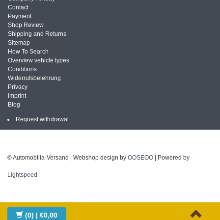
Contact
Payment
Shop Review
Shipping and Returns
Sitemap
How To Search
Overview vehicle types
Conditions
Widerrufsbelehrung
Privacy
imprint
Blog
Request withdrawal
© Automobilia-Versand | Webshop design by
OOSEOO
| Powered by
Lightspeed
(0)
| €0,00