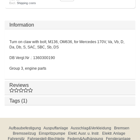
Excl.
Shipping costs
Information
Turn on claw with bolt, M136, OM636, for Mercedes 170V, Va, Vb, D,
Da, Db, S, SAC, SBC, Sb, DS
DB Vergl.Nr .: 1360300190
Group 3, engine parts
Reviews
Tags (1)
Aufbaubefestigung
Auspuffanlage
Ausschlag&Verkleidung
Bremsen
Bremsseilzug
Einspritzpumpe
Elekt. Ausr. u. Instr.
Elektr. Anlage
Fahrersitz
Fahrgestell-Blechteile
Federn&Aufhängung
Fensteranlage