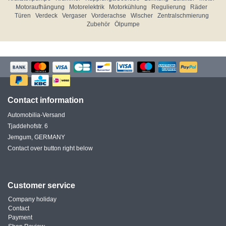
Motoraufhängung
Motorelektrik
Motorkühlung
Regulierung
Räder
Türen
Verdeck
Vergaser
Vorderachse
Wischer
Zentralschmierung
Zubehör
Ölpumpe
Contact information
Automobilia-Versand
Tjaddehofstr. 6
Jemgum, GERMANY
Contact over button right below
Customer service
Company holiday
Contact
Payment