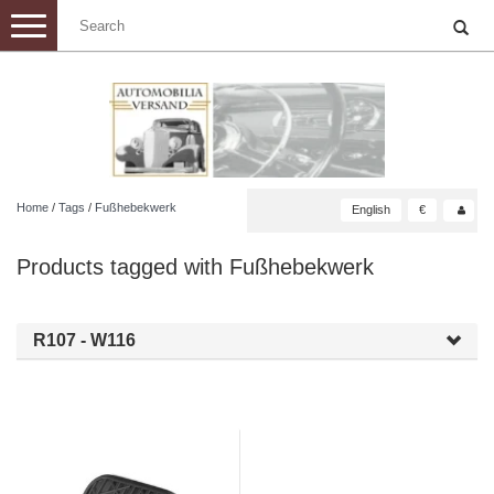
Toggle
navigation
Home
/
Tags
/
Fußhebekwerk
English
€
Products tagged with Fußhebekwerk
R107 - W116