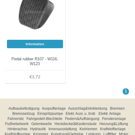
Information
Pedal rubber R107 - W116,
W123
€3,72
1
Aufbaubefestigung
Auspuffanlage
Ausschlag&Verkleidung
Bremsen
Bremsseilzug
Einspritzpumpe
Elekt. Ausr. u. Instr.
Elektr. Anlage
Fahrersitz
Fahrgestell-Blechteile
Federn&Aufhängung
Fensteranlage
Fußhebelwerk
Gelenkwelle
Heckdeckel&Kastensäule
Heizung&Lüftung
Hinterachse
Hydraulik
Innenausstattung
Keilriemen
Kraftstoffanlage
Kraftstoffpumpe
Krümmer
Kupplung&Getriebe
Lenkung
Luftfilter
Motor