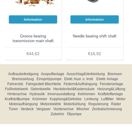
Information
Information
Groove bearing
Needle bearing shift shaft
transmission main shaft
€44,62
€16,92
Aufbaubefestigung
Auspuffanlage
Ausschlag&Verkleidung
Bremsen
Bremsseilzug
Einspritzpumpe
Elekt. Ausr. u. Instr.
Elektr. Anlage
Fahrersitz
Fahrgestell-Blechteile
Federn&Aufhängung
Fensteranlage
Fußhebelwerk
Gelenkwelle
Heckdeckel&Kastensäule
Heizung&Lüftung
Hinterachse
Hydraulik
Innenausstattung
Keilriemen
Kraftstoffanlage
Kraftstoffpumpe
Krümmer
Kupplung&Getriebe
Lenkung
Luftfilter
Motor
Motoraufhängung
Motorelektrik
Motorkühlung
Regulierung
Räder
Türen
Verdeck
Vergaser
Vorderachse
Wischer
Zentralschmierung
Zubehör
Ölpumpe