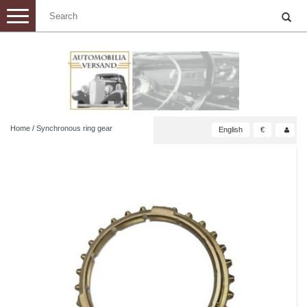
Toggle
navigation
Home
/
Synchronous ring gear
English
€