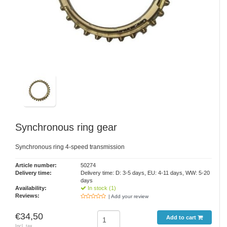
Synchronous ring gear
Synchronous ring 4-speed transmission
Article number:
50274
Delivery time:
Delivery time: D: 3-5 days, EU: 4-11 days, WW: 5-20
days
Availability:
In stock (1)
Reviews:
| Add your review
€34,50
Add to cart
Incl. tax