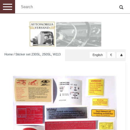
Toggle
navigation
Home
/
Sticker set 230SL, 250SL, W113
English
€