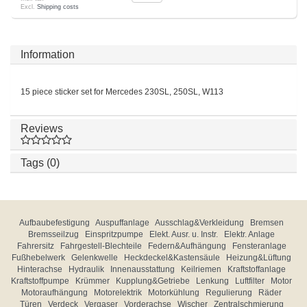
Excl.
Shipping costs
Information
15 piece sticker set for Mercedes 230SL, 250SL, W113
Reviews
Tags (0)
Aufbaubefestigung
Auspuffanlage
Ausschlag&Verkleidung
Bremsen
Bremsseilzug
Einspritzpumpe
Elekt. Ausr. u. Instr.
Elektr. Anlage
Fahrersitz
Fahrgestell-Blechteile
Federn&Aufhängung
Fensteranlage
Fußhebelwerk
Gelenkwelle
Heckdeckel&Kastensäule
Heizung&Lüftung
Hinterachse
Hydraulik
Innenausstattung
Keilriemen
Kraftstoffanlage
Kraftstoffpumpe
Krümmer
Kupplung&Getriebe
Lenkung
Luftfilter
Motor
Motoraufhängung
Motorelektrik
Motorkühlung
Regulierung
Räder
Türen
Verdeck
Vergaser
Vorderachse
Wischer
Zentralschmierung