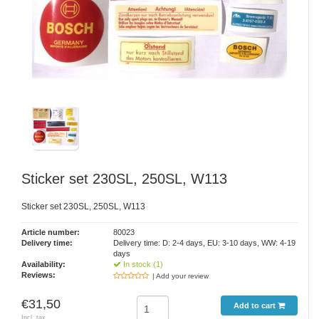
Sticker set 230SL, 250SL, W113
Sticker set 230SL, 250SL, W113
Article number:
80023
Delivery time:
Delivery time: D: 2-4 days, EU: 3-10 days, WW: 4-19
days
Availability:
In stock (1)
Reviews:
| Add your review
€31,50
Add to cart
Incl. tax