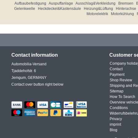
Aufbaubefestigung
Auspuffanlage
Ausschlag&Verkleidung
Bremsen
Gelenkwelle
Heckdeckel&Kastensäule
Heizung&Lüftung
Hinterachse
Motorelektrik
Motorkühlung
Contact information
Customer se
Company holida
Automobilia-Versand
Contact
Tjaddehofstr. 6
Payment
Jemgum, GERMANY
Shop Review
Contact over button right below
Shipping and Re
Sitemap
How To Search
Overview vehicle
Conditions
Widerrufsbelehr
Privacy
imprint
Blog