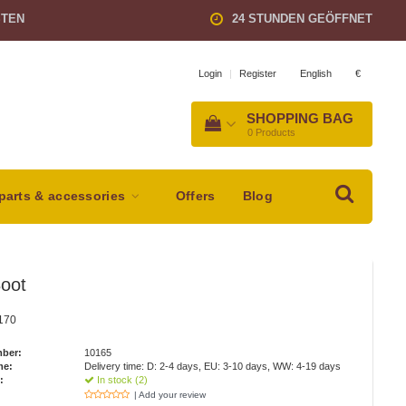
STEN
24 STUNDEN GEÖFFNET
English
€
Login
|
Register
SHOPPING BAG
0
Products
parts & accessories
Offers
Blog
Boot
 170
mber:
10165
me:
Delivery time: D: 2-4 days, EU: 3-10 days, WW: 4-19 days
:
In stock (2)
| Add your review