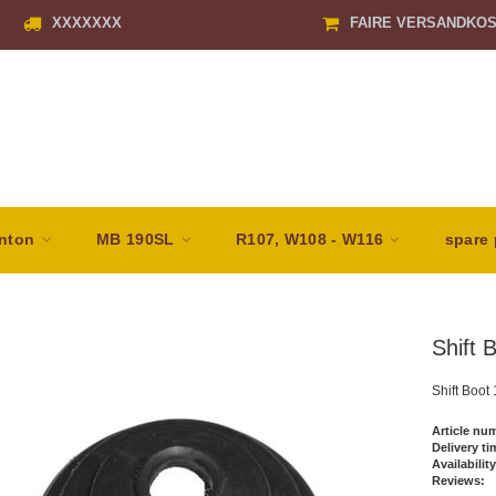
XXXXXXX
FAIRE VERSANDKO
nton
MB 190SL
R107, W108 - W116
spare 
Shift 
Shift Boot
Article nu
Delivery ti
Availability
Reviews: