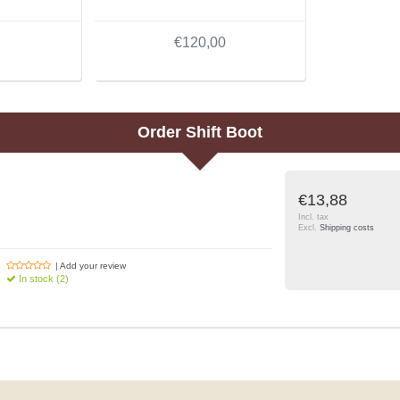
€120,00
Order
Shift Boot
€13,88
Incl. tax
Excl.
Shipping costs
| Add your review
In stock (2)