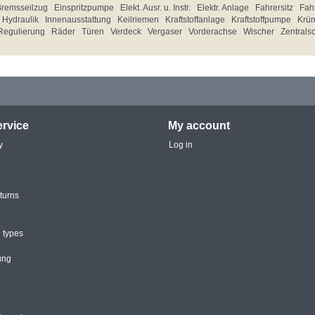
Bremsseilzug
Einspritzpumpe
Elekt. Ausr. u. Instr.
Elektr. Anlage
Fahrersitz
Fahr
Hydraulik
Innenausstattung
Keilriemen
Kraftstoffanlage
Kraftstoffpumpe
Krü
Regulierung
Räder
Türen
Verdeck
Vergaser
Vorderachse
Wischer
Zentrals
rvice
My account
y
Log in
turns
 types
ung