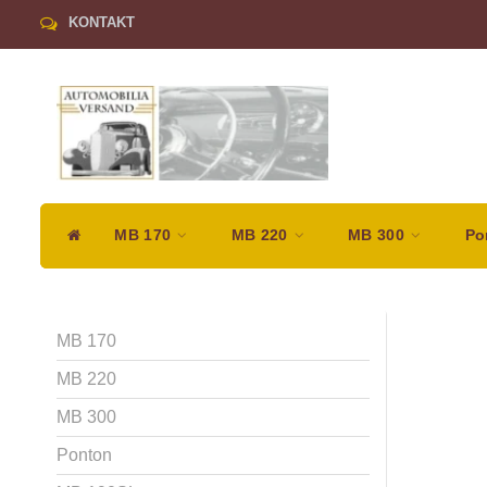
KONTAKT
MB 170
MB 220
MB 300
Po
MB 170
MB 220
MB 300
Ponton