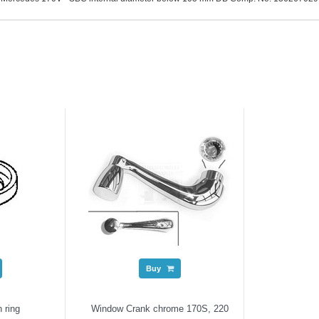
Buy
n ring
Window Crank chrome 170S, 220