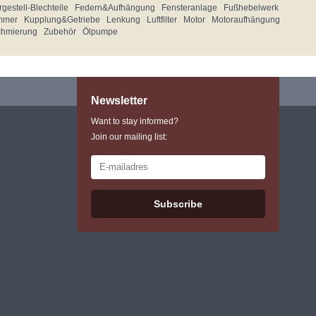
gestell-Blechteile
Federn&Aufhängung
Fensteranlage
Fußhebelwerk
mmer
Kupplung&Getriebe
Lenkung
Luftfilter
Motor
Motoraufhängung
chmierung
Zubehör
Ölpumpe
Newsletter
Want to stay informed?
Join our mailing list:
Subscribe