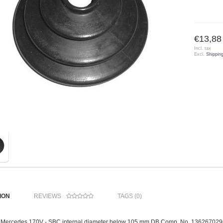
€13,88
Incl. tax
Excl.
Shippin
ION
REVIEWS
TAGS (0)
 for Mercedes 170V - SBC internal diameter below 105 mm DB Comp. No. 136267029