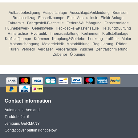
Aufbaubefestigung
Auspuffanlage
Ausschlag&Verkleidung
Bremsen
Bremsseilzug
Einspritzpumpe
Elekt. Ausr. u. Instr.
Elektr. Anlage
Fahrersitz
Fahrgestell-Blechteile
Federn&Aufhängung
Fensteranlage
Fußhebelwerk
Gelenkwelle
Heckdeckel&Kastensäule
Heizung&Lüftung
Hinterachse
Hydraulik
Innenausstattung
Keilriemen
Kraftstoffanlage
Kraftstoffpumpe
Krümmer
Kupplung&Getriebe
Lenkung
Luftfilter
Motor
Motoraufhängung
Motorelektrik
Motorkühlung
Regulierung
Räder
Türen
Verdeck
Vergaser
Vorderachse
Wischer
Zentralschmierung
Zubehör
Ölpumpe
Contact information
Automobilia-Versand
Tjaddehofstr. 6
Jemgum, GERMANY
Contact over button right below