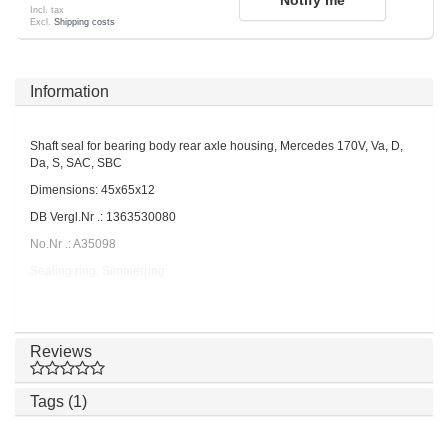
Notify me
Incl. tax
Excl.
Shipping costs
Information
Shaft seal for bearing body rear axle housing, Mercedes 170V, Va, D,
Da, S, SAC, SBC
Dimensions: 45x65x12
DB Vergl.Nr .: 1363530080
No.Nr .: A35098
Sealing ring, Simmerring
Reviews
Tags (1)