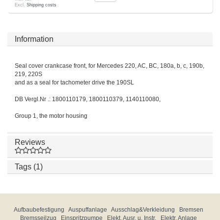
Excl.
Shipping costs
Information
Seal cover crankcase front, for Mercedes 220, AC, BC, 180a, b, c, 190b,
219, 220S
and as a seal for tachometer drive the 190SL
DB Vergl.Nr .: 1800110179, 1800110379, 1140110080,
Group 1, the motor housing
Reviews
Tags (1)
Aufbaubefestigung
Auspuffanlage
Ausschlag&Verkleidung
Bremsen
Bremsseilzug
Einspritzpumpe
Elekt. Ausr. u. Instr.
Elektr. Anlage