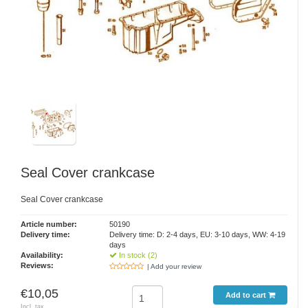
Seal Cover crankcase
Seal Cover crankcase
Article number:
50190
Delivery time:
Delivery time: D: 2-4 days, EU: 3-10 days, WW: 4-19
days
Availability:
In stock (2)
Reviews:
| Add your review
€10,05
Add to cart
Incl. tax