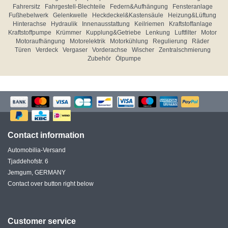
Fahrersitz
Fahrgestell-Blechteile
Federn&Aufhängung
Fensteranlage
Fußhebelwerk
Gelenkwelle
Heckdeckel&Kastensäule
Heizung&Lüftung
Hinterachse
Hydraulik
Innenausstattung
Keilriemen
Kraftstoffanlage
Kraftstoffpumpe
Krümmer
Kupplung&Getriebe
Lenkung
Luftfilter
Motor
Motoraufhängung
Motorelektrik
Motorkühlung
Regulierung
Räder
Türen
Verdeck
Vergaser
Vorderachse
Wischer
Zentralschmierung
Zubehör
Ölpumpe
Contact information
Automobilia-Versand
Tjaddehofstr. 6
Jemgum, GERMANY
Contact over button right below
Customer service