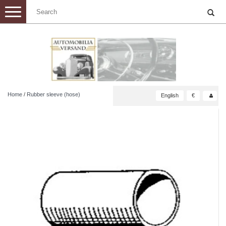
Toggle
navigation
Home
/
Rubber sleeve (hose)
English
€