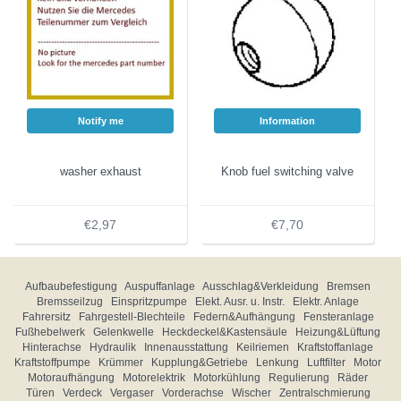
Notify me
Information
washer exhaust
Knob fuel switching valve
€2,97
€7,70
Aufbaubefestigung
Auspuffanlage
Ausschlag&Verkleidung
Bremsen
Bremsseilzug
Einspritzpumpe
Elekt. Ausr. u. Instr.
Elektr. Anlage
Fahrersitz
Fahrgestell-Blechteile
Federn&Aufhängung
Fensteranlage
Fußhebelwerk
Gelenkwelle
Heckdeckel&Kastensäule
Heizung&Lüftung
Hinterachse
Hydraulik
Innenausstattung
Keilriemen
Kraftstoffanlage
Kraftstoffpumpe
Krümmer
Kupplung&Getriebe
Lenkung
Luftfilter
Motor
Motoraufhängung
Motorelektrik
Motorkühlung
Regulierung
Räder
Türen
Verdeck
Vergaser
Vorderachse
Wischer
Zentralschmierung