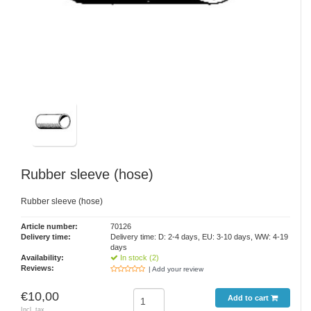
Rubber sleeve (hose)
Rubber sleeve (hose)
Article number:
70126
Delivery time:
Delivery time: D: 2-4 days, EU: 3-10 days, WW: 4-19
days
Availability:
In stock (2)
Reviews:
| Add your review
€10,00
Add to cart
Incl. tax