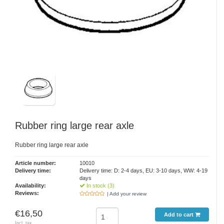
Rubber ring large rear axle
Rubber ring large rear axle
Article number:
10010
Delivery time:
Delivery time: D: 2-4 days, EU: 3-10 days, WW: 4-19
days
Availability:
In stock (3)
Reviews:
| Add your review
€16,50
Add to cart
Incl. tax