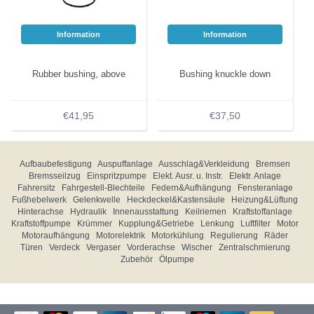
Information
Information
Rubber bushing, above
Bushing knuckle down
€41,95
€37,50
Aufbaubefestigung
Auspuffanlage
Ausschlag&Verkleidung
Bremsen
Bremsseilzug
Einspritzpumpe
Elekt. Ausr. u. Instr.
Elektr. Anlage
Fahrersitz
Fahrgestell-Blechteile
Federn&Aufhängung
Fensteranlage
Fußhebelwerk
Gelenkwelle
Heckdeckel&Kastensäule
Heizung&Lüftung
Hinterachse
Hydraulik
Innenausstattung
Keilriemen
Kraftstoffanlage
Kraftstoffpumpe
Krümmer
Kupplung&Getriebe
Lenkung
Luftfilter
Motor
Motoraufhängung
Motorelektrik
Motorkühlung
Regulierung
Räder
Türen
Verdeck
Vergaser
Vorderachse
Wischer
Zentralschmierung
Zubehör
Ölpumpe