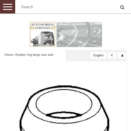
Toggle
navigation
Home
/
Rubber ring large rear axle
English
€