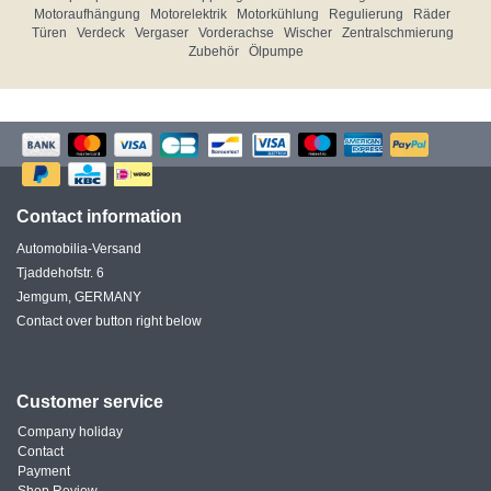
Motoraufhängung
Motorelektrik
Motorkühlung
Regulierung
Räder
Türen
Verdeck
Vergaser
Vorderachse
Wischer
Zentralschmierung
Zubehör
Ölpumpe
Contact information
Automobilia-Versand
Tjaddehofstr. 6
Jemgum, GERMANY
Contact over button right below
Customer service
Company holiday
Contact
Payment