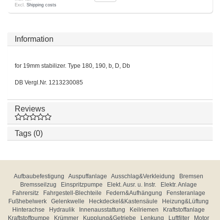
Excl.
Shipping costs
Information
for 19mm stabilizer. Type 180, 190, b, D, Db
DB Vergl.Nr. 1213230085
Reviews
Tags (0)
Aufbaubefestigung
Auspuffanlage
Ausschlag&Verkleidung
Bremsen
Bremsseilzug
Einspritzpumpe
Elekt. Ausr. u. Instr.
Elektr. Anlage
Fahrersitz
Fahrgestell-Blechteile
Federn&Aufhängung
Fensteranlage
Fußhebelwerk
Gelenkwelle
Heckdeckel&Kastensäule
Heizung&Lüftung
Hinterachse
Hydraulik
Innenausstattung
Keilriemen
Kraftstoffanlage
Kraftstoffpumpe
Krümmer
Kupplung&Getriebe
Lenkung
Luftfilter
Motor