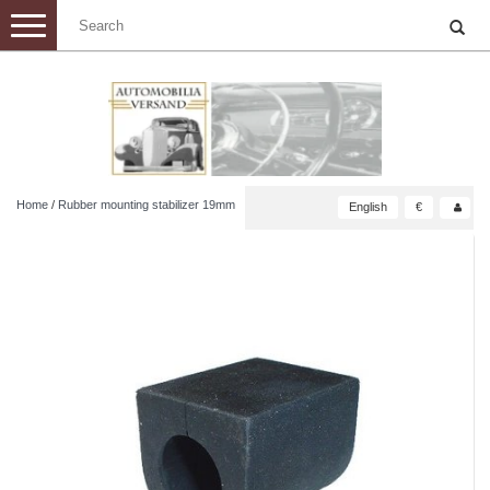
Toggle
navigation
Home
/
Rubber mounting stabilizer 19mm
English
€