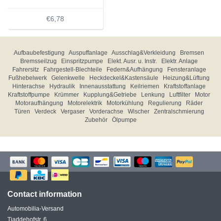
€6,78
Aufbaubefestigung
Auspuffanlage
Ausschlag&Verkleidung
Bremsen
Bremsseilzug
Einspritzpumpe
Elekt. Ausr. u. Instr.
Elektr. Anlage
Fahrersitz
Fahrgestell-Blechteile
Federn&Aufhängung
Fensteranlage
Fußhebelwerk
Gelenkwelle
Heckdeckel&Kastensäule
Heizung&Lüftung
Hinterachse
Hydraulik
Innenausstattung
Keilriemen
Kraftstoffanlage
Kraftstoffpumpe
Krümmer
Kupplung&Getriebe
Lenkung
Luftfilter
Motor
Motoraufhängung
Motorelektrik
Motorkühlung
Regulierung
Räder
Türen
Verdeck
Vergaser
Vorderachse
Wischer
Zentralschmierung
Zubehör
Ölpumpe
Contact information
Automobilia-Versand
Tjaddehofstr. 6