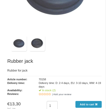
Rubber jack
Rubber for jack
Article number:
70158
Delivery time:
Delivery time: D: 2-4 days, EU: 3-10 days, WW: 4-19
days
Availability:
In stock (2)
Reviews:
| Add your review
€13,30
Add to cart
Incl. tax