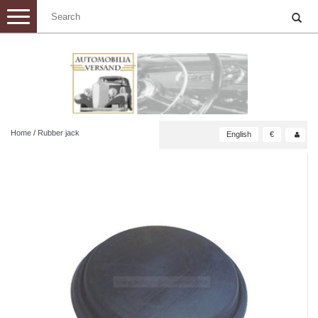
Toggle
navigation
Home
/
Rubber jack
English
€