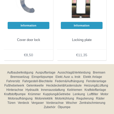
Information
Information
Cover door lock
Locking plate
€8,50
€11,35
Aufbaubefestigung
Auspuffanlage
Ausschlag&Verkleidung
Bremsen
Bremsseilzug
Einspritzpumpe
Elekt. Ausr. u. Instr.
Elektr. Anlage
Fahrersitz
Fahrgestell-Blechteile
Federn&Aufhängung
Fensteranlage
Fußhebelwerk
Gelenkwelle
Heckdeckel&Kastensäule
Heizung&Lüftung
Hinterachse
Hydraulik
Innenausstattung
Keilriemen
Kraftstoffanlage
Kraftstoffpumpe
Krümmer
Kupplung&Getriebe
Lenkung
Luftfilter
Motor
Motoraufhängung
Motorelektrik
Motorkühlung
Regulierung
Räder
Türen
Verdeck
Vergaser
Vorderachse
Wischer
Zentralschmierung
Zubehör
Ölpumpe